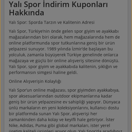
Yalı Spor
İndirim Kuponları
Hakkında
Yalı Spor: Sporda Tarzın ve Kalitenin Adresi
Yalı Spor, Türkiye’nin önde gelen spor giyim ve ayakkabı
mağazalarından biri olarak, hem mağazalarında hem de
online platformunda spor tutkunlarına geniş bir ürün
yelpazesi sunuyor. 1989 yılında İzmir’de başlayan bu
yolculuk, zamanla büyüyerek Türkiye genelinde onlarca
mağazaya ve güçlü bir online alışveriş sitesine dönüştü.
Yalı Spor, spor giyim ve ayakkabıda kalitenin, şıklığın ve
performansın simgesi haline geldi.
Online Alışverişin Kolaylığı
Yalı Spor’un online mağazası, spor giyimden ayakkabıya,
spor aksesuarlarından outdoor ekipmanlarına kadar
geniş bir ürün yelpazesine ev sahipliği yapıyor. Dünyaca
ünlü markaların en yeni koleksiyonlarını, kullanıcı dostu
bir platformda sunan Yalı Spor, alışverişi her
zamankinden daha kolay ve keyifli hale getiriyor. İster
Nike, Adidas, Puma gibi global markaları, ister yerel
üretim kaliteli ürünleri arıyor olun, Yalı Spor’da aradığınız