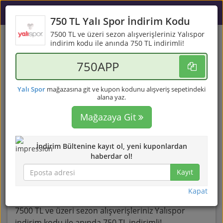
750 TL Yalı Spor İndirim Kodu
7500 TL ve üzeri sezon alışverişleriniz Yalıspor
Yalı Spor İndirim Kuponu -
indirim kodu ile anında 750 TL indirimli!
Ağustos 2026
750APP
En yeni Yalı Spor indirim kuponu seçenekleri...
Yalı Spor
mağazasına git ve kupon kodunu alışveriş sepetindeki
Yalı Spor kullanıcı puanları
alana yaz.
Mağazaya Git
1244 kişi, ortalama 3.7
İndirimli Alışverişe
Başla!
İndirim Bültenine kayıt ol, yeni kuponlardan
haberdar ol!
Kayıt
750 TL Yalı Spor İndirim Kodu
Kapat
7500 TL ve üzeri sezon alışverişleriniz Yalıspor
indirim kodu ile anında 750 TL indirimli!