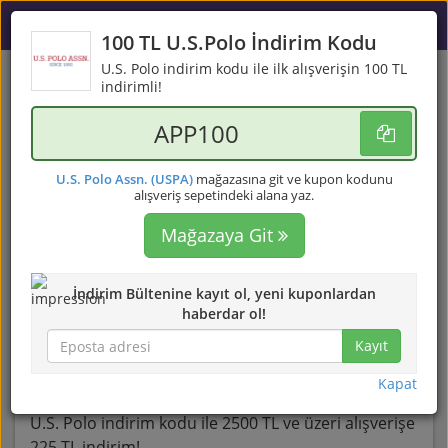
100 TL U.S.Polo İndirim Kodu
U.S. Polo indirim kodu ile ilk alışverişin 100 TL
U.S. Polo Assn. İndirim Kuponu -
indirimli!
Ağustos 2026
APP100
En yeni U.S. Polo Assn. (USPA) indirim kuponu seçenekleri...
U.S. Polo Assn. (USPA)
mağazasına git ve kupon kodunu
U.S. Polo Assn. (USPA) kullanıcı
alışveriş sepetindeki alana yaz.
puanları
Mağazaya Git
İndirimli Alışverişe
1419 kişi, ortalama 3.6
Başla!
İndirim Bültenine kayıt ol, yeni kuponlardan
haberdar ol!
Kayıt
225 TL U.S.Polo İndirim Kodu
Kapat
U.S. Polo indirim kodu ile 2500 TL ve üzeri alışverişe
225 TL indirim!