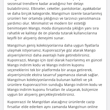
sezonsal trendlere kadar aradığınız her detayı
bulabilirsiniz. Elbiseler, ceketler, pantolonlar, ayakkabılar
ve daha birçok kategoride, Mango’nun özenle tasarlanmış
ürünleri her ortamda şıklığınızı ve tarzınızı yansıtmanıza
yardımcı olur. Minimalist ve modern bir estetiği
benimseyen Mango, moda dünyasında şıklığın yanı sıra
rahatlık ve kaliteyi de ön planda tutarak kullanıcılarına
keyifli bir alışveriş deneyimi sunar.
Mango’nun geniş koleksiyonlarına daha uygun fiyatlarla
ulaşmak istiyorsanız, Kuponrazzi’ye göz atarak Mango
alışverişlerinizi daha avantajlı hale getirebilirsiniz.
Kuponrazzi, Mango için özel olarak hazırlanmış en güncel
Mango indirim kodu ve Mango indirim kuponu
seçeneklerini tek bir platformda bir araya getirerek,
alışverişinizde ekstra tasarruf yapmanıza olanak sağlar.
Mango’nun koleksiyonlarında bulunan kaliteli ve şık
ürünlere Kuponrazzi’nin sunduğu Mango indirim kodu ve
Mango indirim kuponu fırsatları ile ulaşarak, bütçenize
uygun bir alışveriş gerçekleştirebilirsiniz.
Kuponrazzi ile Mango’dan alacağınız ürünlerde cazip
fırsatlar elde ederken aynı zamanda Mango’nun online