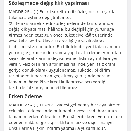
Sözleşmede değişiklik yapılması
MADDE 26 – (1) Belirli süreli kredi sözleşmesinin şartları,
tüketici aleyhine değiştirilemez.
(2) Belirsiz süreli kredi sözleşmelerinde faiz oranında
değişiklik yapılması hâlinde, bu değişikliğin yürürlüğe
girmesinden otuz gün önce, tüketiciye kâğıt üzerinde
veya kalıcı veri saklayıcısı aracılığıyla yazılı olarak
bildirilmesi zorunludur. Bu bildirimde, yeni faiz oranının
yürürlüğe girmesinden sonra yapılacak ödemelerin tutarı,
sayısı ile aralıklarının değişmesine ilişkin ayrıntılara yer
verilir. Faiz oranının artırılması hâlinde, yeni faiz oranı
geriye dönük olarak uygulanamaz. Tüketici, bildirim
tarihinden itibaren en geç altmış gün içinde borcun
tamamını ödediği ve kredi kullanmaya son verdiği
takdirde faiz artışından etkilenmez.
Erken ödeme
MADDE 27 – (1) Tüketici, vadesi gelmemiş bir veya birden
çok taksit ödemesinde bulunabilir veya kredi borcunun
tamamını erken ödeyebilir. Bu hâllerde kredi veren, erken
ödenen miktara göre gerekli tüm faiz ve diğer maliyet
unsurlarına ilişkin indirim yapmakla yükümlüdür.