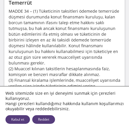
Temerrüt
MADDE 34 – (1) Tüketicinin taksitleri ödemede temerrüde
düşmesi durumunda konut finansmanı kuruluşu, kalan
borcun tamamının ifasını talep etme hakkını saklı
tutmuşsa, bu hak ancak konut finansmanı kuruluşunun
bütün edimlerini ifa etmiş olması ve tüketicinin de
birbirini izleyen en az iki taksidi ödemede temerrüde
düşmesi hâlinde kullanılabilir. Konut finansmanı
kuruluşunun bu hakkını kullanabilmesi için tüketiciye en
az otuz gün süre vererek muacceliyet uyarısında
bulunması gerekir.
(2) Muaccel kılınan taksitlerin hesaplanmasında faiz,
komisyon ve benzeri masraflar dikkate alınmaz.
(3) Finansal kiralama işlemlerinde, muacceliyet uyarısında
verilen süre içinde tüketicinin edimini yerine
getirmemesi hâlinde, bu sürenin sona ermesini takiben
Web sitemizde size en iyi deneyimi sunmak için çerezleri
konut finansmanı kuruluşu kalan borcun tamamını ifa
kullanıyoruz.
etme hakkını kullanmak üzere konut finansmanı
Hangi çerezleri kullandığımız hakkında kullanım koşullarımızı
okuyabilir veya reddedebilirsiniz.
sözleşmesini feshettiği takdirde, konutu derhâl satışa
çıkarmakla yükümlüdür. Konut finansmanı kuruluşu satış
Kabul et
Reddet
öncesinde konut için 6/12/2012 tarihli ve 6362 sayılı
Sermaye Piyasası Kanunu uyarınca yetki verilmiş olan kişi