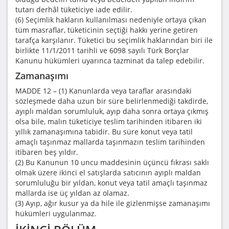
tutarı derhâl tüketiciye iade edilir.
(6) Seçimlik hakların kullanılması nedeniyle ortaya çıkan
tüm masraflar, tüketicinin seçtiği hakkı yerine getiren
tarafça karşılanır. Tüketici bu seçimlik haklarından biri ile
birlikte 11/1/2011 tarihli ve 6098 sayılı Türk Borçlar
Kanunu hükümleri uyarınca tazminat da talep edebilir.
Zamanaşımı
MADDE 12 – (1) Kanunlarda veya taraflar arasındaki
sözleşmede daha uzun bir süre belirlenmediği takdirde,
ayıplı maldan sorumluluk, ayıp daha sonra ortaya çıkmış
olsa bile, malın tüketiciye teslim tarihinden itibaren iki
yıllık zamanaşımına tabidir. Bu süre konut veya tatil
amaçlı taşınmaz mallarda taşınmazın teslim tarihinden
itibaren beş yıldır.
(2) Bu Kanunun 10 uncu maddesinin üçüncü fıkrası saklı
olmak üzere ikinci el satışlarda satıcının ayıplı maldan
sorumluluğu bir yıldan, konut veya tatil amaçlı taşınmaz
mallarda ise üç yıldan az olamaz.
(3) Ayıp, ağır kusur ya da hile ile gizlenmişse zamanaşımı
hükümleri uygulanmaz.