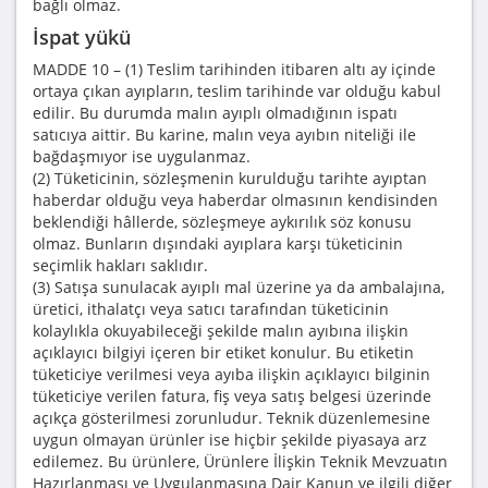
bağlı olmaz.
İspat yükü
MADDE 10 – (1) Teslim tarihinden itibaren altı ay içinde
ortaya çıkan ayıpların, teslim tarihinde var olduğu kabul
edilir. Bu durumda malın ayıplı olmadığının ispatı
satıcıya aittir. Bu karine, malın veya ayıbın niteliği ile
bağdaşmıyor ise uygulanmaz.
(2) Tüketicinin, sözleşmenin kurulduğu tarihte ayıptan
haberdar olduğu veya haberdar olmasının kendisinden
beklendiği hâllerde, sözleşmeye aykırılık söz konusu
olmaz. Bunların dışındaki ayıplara karşı tüketicinin
seçimlik hakları saklıdır.
(3) Satışa sunulacak ayıplı mal üzerine ya da ambalajına,
üretici, ithalatçı veya satıcı tarafından tüketicinin
kolaylıkla okuyabileceği şekilde malın ayıbına ilişkin
açıklayıcı bilgiyi içeren bir etiket konulur. Bu etiketin
tüketiciye verilmesi veya ayıba ilişkin açıklayıcı bilginin
tüketiciye verilen fatura, fiş veya satış belgesi üzerinde
açıkça gösterilmesi zorunludur. Teknik düzenlemesine
uygun olmayan ürünler ise hiçbir şekilde piyasaya arz
edilemez. Bu ürünlere, Ürünlere İlişkin Teknik Mevzuatın
Hazırlanması ve Uygulanmasına Dair Kanun ve ilgili diğer