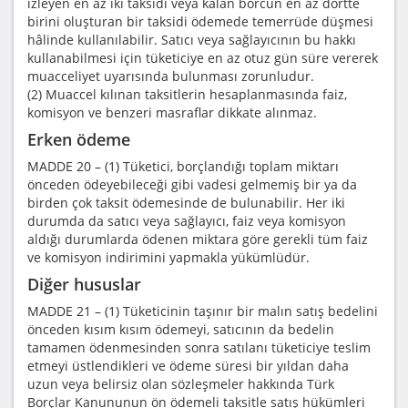
izleyen en az iki taksidi veya kalan borcun en az dörtte
birini oluşturan bir taksidi ödemede temerrüde düşmesi
hâlinde kullanılabilir. Satıcı veya sağlayıcının bu hakkı
kullanabilmesi için tüketiciye en az otuz gün süre vererek
muacceliyet uyarısında bulunması zorunludur.
(2) Muaccel kılınan taksitlerin hesaplanmasında faiz,
komisyon ve benzeri masraflar dikkate alınmaz.
Erken ödeme
MADDE 20 – (1) Tüketici, borçlandığı toplam miktarı
önceden ödeyebileceği gibi vadesi gelmemiş bir ya da
birden çok taksit ödemesinde de bulunabilir. Her iki
durumda da satıcı veya sağlayıcı, faiz veya komisyon
aldığı durumlarda ödenen miktara göre gerekli tüm faiz
ve komisyon indirimini yapmakla yükümlüdür.
Diğer hususlar
MADDE 21 – (1) Tüketicinin taşınır bir malın satış bedelini
önceden kısım kısım ödemeyi, satıcının da bedelin
tamamen ödenmesinden sonra satılanı tüketiciye teslim
etmeyi üstlendikleri ve ödeme süresi bir yıldan daha
uzun veya belirsiz olan sözleşmeler hakkında Türk
Borçlar Kanununun ön ödemeli taksitle satış hükümleri