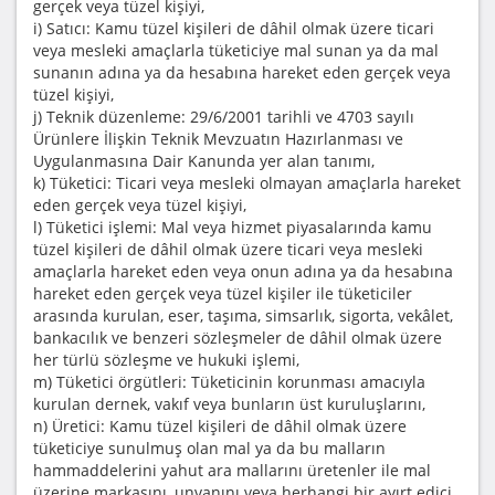
gerçek veya tüzel kişiyi,
i) Satıcı: Kamu tüzel kişileri de dâhil olmak üzere ticari
veya mesleki amaçlarla tüketiciye mal sunan ya da mal
sunanın adına ya da hesabına hareket eden gerçek veya
tüzel kişiyi,
j) Teknik düzenleme: 29/6/2001 tarihli ve 4703 sayılı
Ürünlere İlişkin Teknik Mevzuatın Hazırlanması ve
Uygulanmasına Dair Kanunda yer alan tanımı,
k) Tüketici: Ticari veya mesleki olmayan amaçlarla hareket
eden gerçek veya tüzel kişiyi,
l) Tüketici işlemi: Mal veya hizmet piyasalarında kamu
tüzel kişileri de dâhil olmak üzere ticari veya mesleki
amaçlarla hareket eden veya onun adına ya da hesabına
hareket eden gerçek veya tüzel kişiler ile tüketiciler
arasında kurulan, eser, taşıma, simsarlık, sigorta, vekâlet,
bankacılık ve benzeri sözleşmeler de dâhil olmak üzere
her türlü sözleşme ve hukuki işlemi,
m) Tüketici örgütleri: Tüketicinin korunması amacıyla
kurulan dernek, vakıf veya bunların üst kuruluşlarını,
n) Üretici: Kamu tüzel kişileri de dâhil olmak üzere
tüketiciye sunulmuş olan mal ya da bu malların
hammaddelerini yahut ara mallarını üretenler ile mal
üzerine markasını, unvanını veya herhangi bir ayırt edici