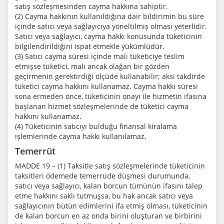
satış sözleşmesinden cayma hakkına sahiptir.
(2) Cayma hakkının kullanıldığına dair bildirimin bu süre
içinde satıcı veya sağlayıcıya yöneltilmiş olması yeterlidir.
Satıcı veya sağlayıcı, cayma hakkı konusunda tüketicinin
bilgilendirildiğini ispat etmekle yükümlüdür.
(3) Satıcı cayma süresi içinde malı tüketiciye teslim
etmişse tüketici, malı ancak olağan bir gözden
geçirmenin gerektirdiği ölçüde kullanabilir; aksi takdirde
tüketici cayma hakkını kullanamaz. Cayma hakkı süresi
sona ermeden önce, tüketicinin onayı ile hizmetin ifasına
başlanan hizmet sözleşmelerinde de tüketici cayma
hakkını kullanamaz.
(4) Tüketicinin satıcıyı bulduğu finansal kiralama
işlemlerinde cayma hakkı kullanılamaz.
Temerrüt
MADDE 19 – (1) Taksitle satış sözleşmelerinde tüketicinin
taksitleri ödemede temerrüde düşmesi durumunda,
satıcı veya sağlayıcı, kalan borcun tümünün ifasını talep
etme hakkını saklı tutmuşsa, bu hak ancak satıcı veya
sağlayıcının bütün edimlerini ifa etmiş olması, tüketicinin
de kalan borcun en az onda birini oluşturan ve birbirini