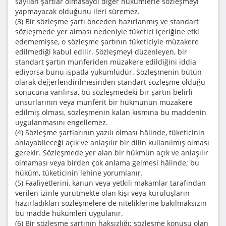
sayılan şartlar olmasaydı diğer hükümlerle sözleşmeyi
yapmayacak olduğunu ileri süremez.
(3) Bir sözleşme şartı önceden hazırlanmış ve standart
sözleşmede yer alması nedeniyle tüketici içeriğine etki
edememişse, o sözleşme şartının tüketiciyle müzakere
edilmediği kabul edilir. Sözleşmeyi düzenleyen, bir
standart şartın münferiden müzakere edildiğini iddia
ediyorsa bunu ispatla yükümlüdür. Sözleşmenin bütün
olarak değerlendirilmesinden standart sözleşme olduğu
sonucuna varılırsa, bu sözleşmedeki bir şartın belirli
unsurlarının veya münferit bir hükmünün müzakere
edilmiş olması, sözleşmenin kalan kısmına bu maddenin
uygulanmasını engellemez.
(4) Sözleşme şartlarının yazılı olması hâlinde, tüketicinin
anlayabileceği açık ve anlaşılır bir dilin kullanılmış olması
gerekir. Sözleşmede yer alan bir hükmün açık ve anlaşılır
olmaması veya birden çok anlama gelmesi hâlinde; bu
hüküm, tüketicinin lehine yorumlanır.
(5) Faaliyetlerini, kanun veya yetkili makamlar tarafından
verilen izinle yürütmekte olan kişi veya kuruluşların
hazırladıkları sözleşmelere de niteliklerine bakılmaksızın
bu madde hükümleri uygulanır.
(6) Bir sözleşme şartının haksızlığı; sözleşme konusu olan