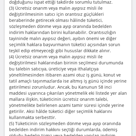
doğduğunu ispat ettiği takdirde sorumlu tutulmaz.
(3) Ücretsiz onarım veya malın ayıpsız misli ile
değiştirilmesinin satıcı için orantısız güçlükleri
beraberinde getirecek olması hâlinde tüketici,
sözleşmeden dönme veya ayıp oranında bedelden
indirim haklarından birini kullanabilir. Orantısızlığın
tayininde malın ayıpsız değeri, ayıbın önemi ve diğer
seçimlik haklara başvurmanın tüketici açısından sorun
teşkil edip etmeyeceği gibi hususlar dikkate alınır.
(4) Ücretsiz onarım veya malın ayıpsız misli ile
değiştirilmesi haklarından birinin seçilmesi durumunda
bu talebin satıcıya, üreticiye veya ithalatçıya
yöneltilmesinden itibaren azami otuz iş günü, konut ve
tatil amaçlı taşınmazlarda ise altmış iş günü içinde yerine
getirilmesi zorunludur. Ancak, bu Kanunun 58 inci
maddesi uyarınca çıkarılan yönetmelik eki listede yer alan
mallara ilişkin, tüketicinin ücretsiz onarım talebi,
yönetmelikte belirlenen azami tamir süresi içinde yerine
getirilir. Aksi hâlde tüketici diğer seçimlik haklarını
kullanmakta serbesttir.
(5) Tüketicinin sözleşmeden dönme veya ayıp oranında
bedelden indirim hakkını seçtiği durumlarda, ödemiş
olduğu bedelin tümü veya bedelden yapılan indirim