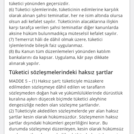
tüketici yönünden geçersizdir.
(6) Tüketici işlemlerinde, tüketicinin edimlerine karşılık
olarak alınan şahsi teminatlar, her ne isim altında olursa
olsun adi kefalet sayılır. Tüketicinin alacaklarına ilişkin
karşı tarafça verilen şahsi teminatlar diğer kanunlarda
aksine hüküm bulunmadıkça müteselsil kefalet sayılır.
(7) Temerrüt hâli de dâhil olmak üzere, tüketici
işlemlerinde bileşik faiz uygulanmaz.
(8) Bu Kanun tüm düzenlemeleri yönünden katılım
bankalarını da kapsar. Uygulama, kâr payı dikkate
alınarak yapılır.
Tüketici sözleşmelerindeki haksız şartlar
MADDE 5 – (1) Haksız şart; tüketiciyle müzakere
edilmeden sözleşmeye dâhil edilen ve tarafların
sözleşmeden doğan hak ve yükümlülüklerinde dürüstlük
kuralına aykırı düşecek biçimde tüketici aleyhine
dengesizliğe neden olan sözleşme şartlarıdır.
(2) Tüketiciyle akdedilen sözleşmelerde yer alan haksız
şartlar kesin olarak hükümsüzdür. Sözleşmenin haksız
şartlar dışındaki hükümleri geçerliliğini korur. Bu
durumda sözleşmeyi düzenleyen, kesin olarak hükümsüz