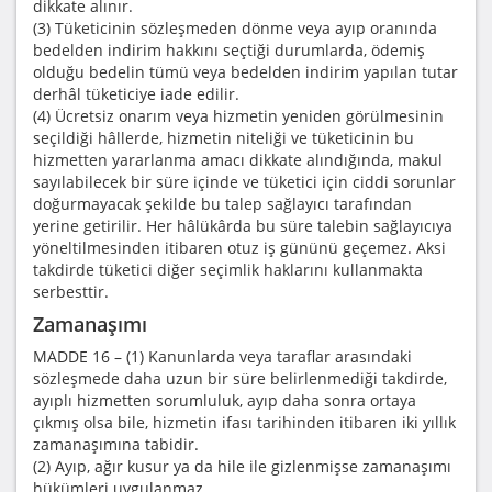
dikkate alınır.
(3) Tüketicinin sözleşmeden dönme veya ayıp oranında
bedelden indirim hakkını seçtiği durumlarda, ödemiş
olduğu bedelin tümü veya bedelden indirim yapılan tutar
derhâl tüketiciye iade edilir.
(4) Ücretsiz onarım veya hizmetin yeniden görülmesinin
seçildiği hâllerde, hizmetin niteliği ve tüketicinin bu
hizmetten yararlanma amacı dikkate alındığında, makul
sayılabilecek bir süre içinde ve tüketici için ciddi sorunlar
doğurmayacak şekilde bu talep sağlayıcı tarafından
yerine getirilir. Her hâlükârda bu süre talebin sağlayıcıya
yöneltilmesinden itibaren otuz iş gününü geçemez. Aksi
takdirde tüketici diğer seçimlik haklarını kullanmakta
serbesttir.
Zamanaşımı
MADDE 16 – (1) Kanunlarda veya taraflar arasındaki
sözleşmede daha uzun bir süre belirlenmediği takdirde,
ayıplı hizmetten sorumluluk, ayıp daha sonra ortaya
çıkmış olsa bile, hizmetin ifası tarihinden itibaren iki yıllık
zamanaşımına tabidir.
(2) Ayıp, ağır kusur ya da hile ile gizlenmişse zamanaşımı
hükümleri uygulanmaz.