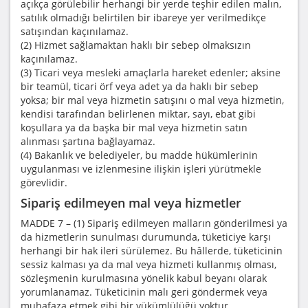
açıkça görülebilir herhangi bir yerde teşhir edilen malın,
satılık olmadığı belirtilen bir ibareye yer verilmedikçe
satışından kaçınılamaz.
(2) Hizmet sağlamaktan haklı bir sebep olmaksızın
kaçınılamaz.
(3) Ticari veya mesleki amaçlarla hareket edenler; aksine
bir teamül, ticari örf veya adet ya da haklı bir sebep
yoksa; bir mal veya hizmetin satışını o mal veya hizmetin,
kendisi tarafından belirlenen miktar, sayı, ebat gibi
koşullara ya da başka bir mal veya hizmetin satın
alınması şartına bağlayamaz.
(4) Bakanlık ve belediyeler, bu madde hükümlerinin
uygulanması ve izlenmesine ilişkin işleri yürütmekle
görevlidir.
Sipariş edilmeyen mal veya hizmetler
MADDE 7 – (1) Sipariş edilmeyen malların gönderilmesi ya
da hizmetlerin sunulması durumunda, tüketiciye karşı
herhangi bir hak ileri sürülemez. Bu hâllerde, tüketicinin
sessiz kalması ya da mal veya hizmeti kullanmış olması,
sözleşmenin kurulmasına yönelik kabul beyanı olarak
yorumlanamaz. Tüketicinin malı geri göndermek veya
muhafaza etmek gibi bir yükümlülüğü yoktur.