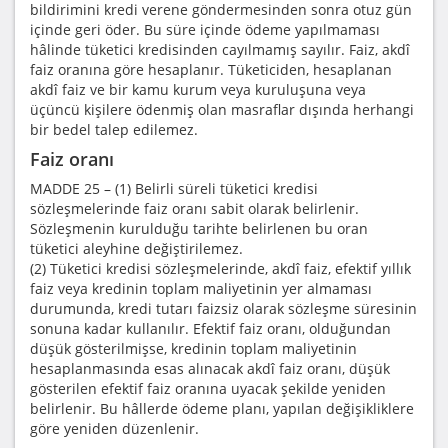
bildirimini kredi verene göndermesinden sonra otuz gün
içinde geri öder. Bu süre içinde ödeme yapılmaması
hâlinde tüketici kredisinden cayılmamış sayılır. Faiz, akdî
faiz oranına göre hesaplanır. Tüketiciden, hesaplanan
akdî faiz ve bir kamu kurum veya kuruluşuna veya
üçüncü kişilere ödenmiş olan masraflar dışında herhangi
bir bedel talep edilemez.
Faiz oranı
MADDE 25 – (1) Belirli süreli tüketici kredisi
sözleşmelerinde faiz oranı sabit olarak belirlenir.
Sözleşmenin kurulduğu tarihte belirlenen bu oran
tüketici aleyhine değiştirilemez.
(2) Tüketici kredisi sözleşmelerinde, akdî faiz, efektif yıllık
faiz veya kredinin toplam maliyetinin yer almaması
durumunda, kredi tutarı faizsiz olarak sözleşme süresinin
sonuna kadar kullanılır. Efektif faiz oranı, olduğundan
düşük gösterilmişse, kredinin toplam maliyetinin
hesaplanmasında esas alınacak akdî faiz oranı, düşük
gösterilen efektif faiz oranına uyacak şekilde yeniden
belirlenir. Bu hâllerde ödeme planı, yapılan değişikliklere
göre yeniden düzenlenir.