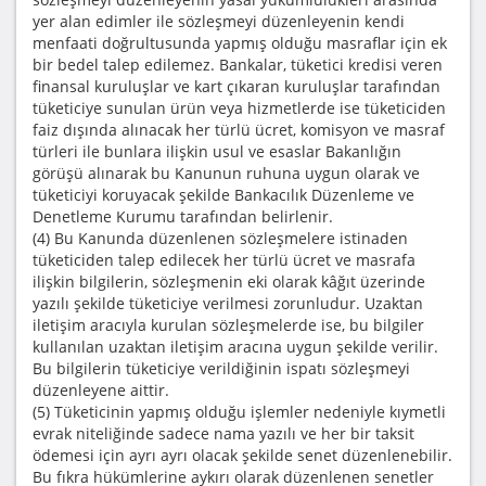
yer alan edimler ile sözleşmeyi düzenleyenin kendi
menfaati doğrultusunda yapmış olduğu masraflar için ek
bir bedel talep edilemez. Bankalar, tüketici kredisi veren
finansal kuruluşlar ve kart çıkaran kuruluşlar tarafından
tüketiciye sunulan ürün veya hizmetlerde ise tüketiciden
faiz dışında alınacak her türlü ücret, komisyon ve masraf
türleri ile bunlara ilişkin usul ve esaslar Bakanlığın
görüşü alınarak bu Kanunun ruhuna uygun olarak ve
tüketiciyi koruyacak şekilde Bankacılık Düzenleme ve
Denetleme Kurumu tarafından belirlenir.
(4) Bu Kanunda düzenlenen sözleşmelere istinaden
tüketiciden talep edilecek her türlü ücret ve masrafa
ilişkin bilgilerin, sözleşmenin eki olarak kâğıt üzerinde
yazılı şekilde tüketiciye verilmesi zorunludur. Uzaktan
iletişim aracıyla kurulan sözleşmelerde ise, bu bilgiler
kullanılan uzaktan iletişim aracına uygun şekilde verilir.
Bu bilgilerin tüketiciye verildiğinin ispatı sözleşmeyi
düzenleyene aittir.
(5) Tüketicinin yapmış olduğu işlemler nedeniyle kıymetli
evrak niteliğinde sadece nama yazılı ve her bir taksit
ödemesi için ayrı ayrı olacak şekilde senet düzenlenebilir.
Bu fıkra hükümlerine aykırı olarak düzenlenen senetler