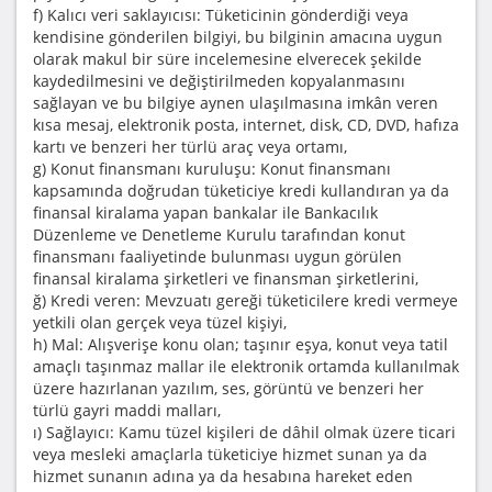
f) Kalıcı veri saklayıcısı: Tüketicinin gönderdiği veya
kendisine gönderilen bilgiyi, bu bilginin amacına uygun
olarak makul bir süre incelemesine elverecek şekilde
kaydedilmesini ve değiştirilmeden kopyalanmasını
sağlayan ve bu bilgiye aynen ulaşılmasına imkân veren
kısa mesaj, elektronik posta, internet, disk, CD, DVD, hafıza
kartı ve benzeri her türlü araç veya ortamı,
g) Konut finansmanı kuruluşu: Konut finansmanı
kapsamında doğrudan tüketiciye kredi kullandıran ya da
finansal kiralama yapan bankalar ile Bankacılık
Düzenleme ve Denetleme Kurulu tarafından konut
finansmanı faaliyetinde bulunması uygun görülen
finansal kiralama şirketleri ve finansman şirketlerini,
ğ) Kredi veren: Mevzuatı gereği tüketicilere kredi vermeye
yetkili olan gerçek veya tüzel kişiyi,
h) Mal: Alışverişe konu olan; taşınır eşya, konut veya tatil
amaçlı taşınmaz mallar ile elektronik ortamda kullanılmak
üzere hazırlanan yazılım, ses, görüntü ve benzeri her
türlü gayri maddi malları,
ı) Sağlayıcı: Kamu tüzel kişileri de dâhil olmak üzere ticari
veya mesleki amaçlarla tüketiciye hizmet sunan ya da
hizmet sunanın adına ya da hesabına hareket eden