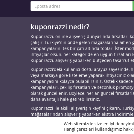
kuponrazzi nedir?
Kuponrazzi, online alışveriş dünyasında fırsatları k
çalışır, Türkiye’nin önde gelen mağazalarına ait en
kampanyalarını tek bir çatı altında toplar. İster mod
ihtiyaçlar olsun, her kategoride en uygun fırsatları 
Kuponrazzi, alışveriş yaparken bütçeden tasarruf e
Kuponrazzi’deki kullanıcı dostu arayüz sayesinde, h
veya markaya göre listeleme yaparak ihtiyacınız ol
kampanyasını kolayca bulabilirsiniz. Üstelik sadece
kampanyaları, çekiliş fırsatları ve sezonluk promos
olarak güncellenir. Böylece, her an güncel fırsatlarla
daha avantajlı hale getirebilirsiniz.
Kuponrazzi ile akıllı alışverişin keyfini çıkarın, Türki
mağazalarından alışveriş yaparken ekstra indirimle
© 2026 Kuponrazzi
Web sitemizde size en iyi deneyimi
Hangi çerezleri kullandığımız hakkı