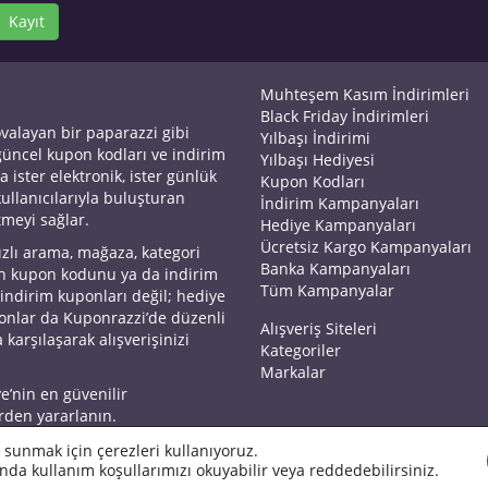
Kayıt
Muhteşem Kasım İndirimleri
Black Friday İndirimleri
ovalayan bir paparazzi gibi
Yılbaşı İndirimi
 güncel kupon kodları ve indirim
Yılbaşı Hediyesi
a ister elektronik, ister günlük
Kupon Kodları
kullanıcılarıyla buluşturan
İndirim Kampanyaları
tmeyi sağlar.
Hediye Kampanyaları
Ücretsiz Kargo Kampanyaları
ızlı arama, mağaza, kategori
Banka Kampanyaları
an kupon kodunu ya da indirim
Tüm Kampanyalar
 indirim kuponları değil; hediye
yonlar da Kuponrazzi’de düzenli
Alışveriş Siteleri
 karşılaşarak alışverişinizi
Kategoriler
Markalar
ye’nin en güvenilir
rden yararlanın.
 sunmak için çerezleri kullanıyoruz.
nda kullanım koşullarımızı okuyabilir veya reddedebilirsiniz.