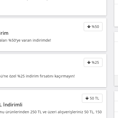
%50
irim
ları %50'ye varan indirimde!
%25
'ne özel %25 indirim fırsatını kaçırmayın!
50 TL
L İndirimli
u ürünlerinden 250 TL ve üzeri alışverişleriniz 50 TL, 150