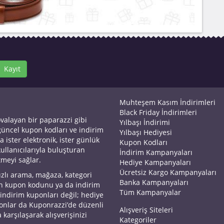
Kayıt
Muhteşem Kasım İndirimleri
Black Friday İndirimleri
ovalayan bir paparazzi gibi
Yılbaşı İndirimi
 güncel kupon kodları ve indirim
Yılbaşı Hediyesi
a ister elektronik, ister günlük
Kupon Kodları
kullanıcılarıyla buluşturan
İndirim Kampanyaları
tmeyi sağlar.
Hediye Kampanyaları
Ücretsiz Kargo Kampanyaları
ızlı arama, mağaza, kategori
Banka Kampanyaları
an kupon kodunu ya da indirim
Tüm Kampanyalar
 indirim kuponları değil; hediye
yonlar da Kuponrazzi’de düzenli
Alışveriş Siteleri
 karşılaşarak alışverişinizi
Kategoriler