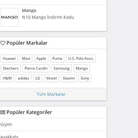
Mango
%10 Mango İndirim Kodu
Popüler Markalar
Huawei
Mavi
Apple
Puma
U.S. Polo Assn.
Skechers
Pierre Cardin
Samsung
Mango
H&M
adidas
LG
Vestel
Xiaomi
Sony
Tüm Markalar
Popüler Kategoriler
Giyim
Ayakkabı