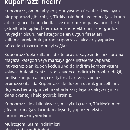
kuponrazzi nedir?
Kuponrazzi, online alışveriş dünyasında fırsatları kovalayan
bir paparazzi gibi çalışır, Türkiye’nin önde gelen mağazalarına
ait en güncel kupon kodları ve indirim kampanyalarını tek bir
çatı altında toplar. İster moda ister elektronik, ister günlük
ihtiyaçlar olsun, her kategoride en uygun fırsatları
kullanıcılarıyla buluşturan Kuponrazzi, alışveriş yaparken
bütçeden tasarruf etmeyi sağlar.
Kuponrazzi’deki kullanıcı dostu arayüz sayesinde, hızlı arama,
mağaza, kategori veya markaya göre listeleme yaparak
ihtiyacınız olan kupon kodunu ya da indirim kampanyasını
kolayca bulabilirsiniz. Üstelik sadece indirim kuponları değil;
hediye kampanyaları, çekiliş fırsatları ve sezonluk
promosyonlar da Kuponrazzi’de düzenli olarak güncellenir.
Böylece, her an güncel fırsatlarla karşılaşarak alışverişinizi
daha avantajlı hale getirebilirsiniz.
Kuponrazzi ile akıllı alışverişin keyfini çıkarın, Türkiye’nin en
güvenilir mağazalarından alışveriş yaparken ekstra
indirimlerden yararlanın.
Muhteşem Kasım İndirimleri
Black Friday İndirimleri