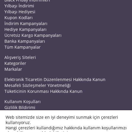
Yılbaşı İndirimi
Yılbaşı Hediyesi
Kupon Kodları
İndirim Kampanyaları
Hediye Kampanyaları
Ücretsiz Kargo Kampanyaları
Banka Kampanyaları
Tüm Kampanyalar
Alışveriş Siteleri
Kategoriler
Markalar
Elektronik Ticaretin Düzenlenmesi Hakkında Kanun
Mesafeli Sözleşmeler Yönetmeliği
Tüketicinin Korunması Hakkında Kanun
Kullanım Koşulları
Gizlilik Bildirimi
Haberler
Web sitemizde size en iyi deneyimi sunmak için çerezleri
Kuponrazzi Blog
kullanıyoruz.
Mağaza Ekle
Hangi çerezleri kullandığımız hakkında kullanım koşullarımızı
İletişim