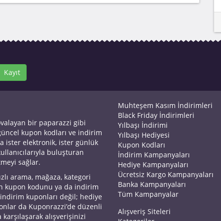
Kayıt
Muhteşem Kasım İndirimleri
Black Friday İndirimleri
ovalayan bir paparazzi gibi
Yılbaşı İndirimi
 güncel kupon kodları ve indirim
Yılbaşı Hediyesi
a ister elektronik, ister günlük
Kupon Kodları
kullanıcılarıyla buluşturan
İndirim Kampanyaları
tmeyi sağlar.
Hediye Kampanyaları
Ücretsiz Kargo Kampanyaları
ızlı arama, mağaza, kategori
Banka Kampanyaları
an kupon kodunu ya da indirim
Tüm Kampanyalar
 indirim kuponları değil; hediye
yonlar da Kuponrazzi’de düzenli
Alışveriş Siteleri
 karşılaşarak alışverişinizi