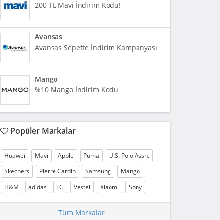
200 TL Mavi İndirim Kodu!
Avansas
Avansas Sepette İndirim Kampanyası
Mango
%10 Mango İndirim Kodu
Popüler Markalar
Huawei
Mavi
Apple
Puma
U.S. Polo Assn.
Skechers
Pierre Cardin
Samsung
Mango
H&M
adidas
LG
Vestel
Xiaomi
Sony
Tüm Markalar