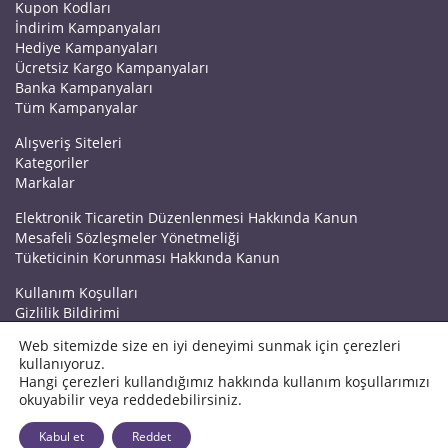
Kupon Kodları
İndirim Kampanyaları
Hediye Kampanyaları
Ücretsiz Kargo Kampanyaları
Banka Kampanyaları
Tüm Kampanyalar
Alışveriş Siteleri
Kategoriler
Markalar
Elektronik Ticaretin Düzenlenmesi Hakkında Kanun
Mesafeli Sözleşmeler Yönetmeliği
Tüketicinin Korunması Hakkında Kanun
Kullanım Koşulları
Gizlilik Bildirimi
Haberler
Web sitemizde size en iyi deneyimi sunmak için çerezleri
Kuponrazzi Blog
kullanıyoruz.
Mağaza Ekle
Hangi çerezleri kullandığımız hakkında kullanım koşullarımızı
İletişim
okuyabilir veya reddedebilirsiniz.
© 2026 Kuponrazzi
Kabul et
Reddet