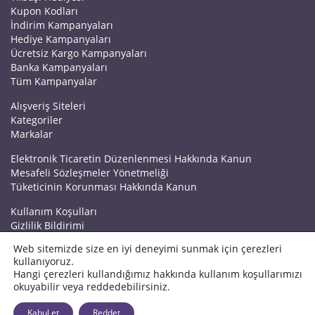
Kupon Kodları
İndirim Kampanyaları
Hediye Kampanyaları
Ücretsiz Kargo Kampanyaları
Banka Kampanyaları
Tüm Kampanyalar
Alışveriş Siteleri
Kategoriler
Markalar
Elektronik Ticaretin Düzenlenmesi Hakkında Kanun
Mesafeli Sözleşmeler Yönetmeliği
Tüketicinin Korunması Hakkında Kanun
Kullanım Koşulları
Gizlilik Bildirimi
Haberler
Web sitemizde size en iyi deneyimi sunmak için çerezleri
Kuponrazzi Blog
kullanıyoruz.
Mağaza Ekle
Hangi çerezleri kullandığımız hakkında kullanım koşullarımızı
İletişim
okuyabilir veya reddedebilirsiniz.
© 2026 Kuponrazzi
Kabul et
Reddet