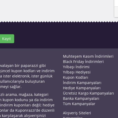
Kayıt
Muhteşem Kasım İndirimleri
Black Friday İndirimleri
ovalayan bir paparazzi gibi
Yılbaşı İndirimi
 güncel kupon kodları ve indirim
Yılbaşı Hediyesi
a ister elektronik, ister günlük
Kupon Kodları
kullanıcılarıyla buluşturan
İndirim Kampanyaları
tmeyi sağlar.
Hediye Kampanyaları
Ücretsiz Kargo Kampanyaları
ızlı arama, mağaza, kategori
Banka Kampanyaları
an kupon kodunu ya da indirim
Tüm Kampanyalar
 indirim kuponları değil; hediye
yonlar da Kuponrazzi’de düzenli
Alışveriş Siteleri
 karşılaşarak alışverişinizi