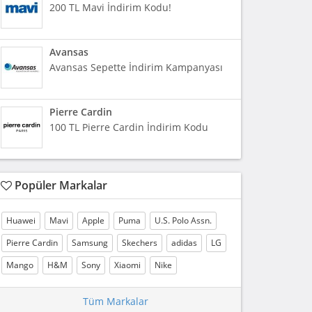
200 TL Mavi İndirim Kodu!
Avansas
Avansas Sepette İndirim Kampanyası
Pierre Cardin
100 TL Pierre Cardin İndirim Kodu
Popüler Markalar
Huawei
Mavi
Apple
Puma
U.S. Polo Assn.
Pierre Cardin
Samsung
Skechers
adidas
LG
Mango
H&M
Sony
Xiaomi
Nike
Tüm Markalar