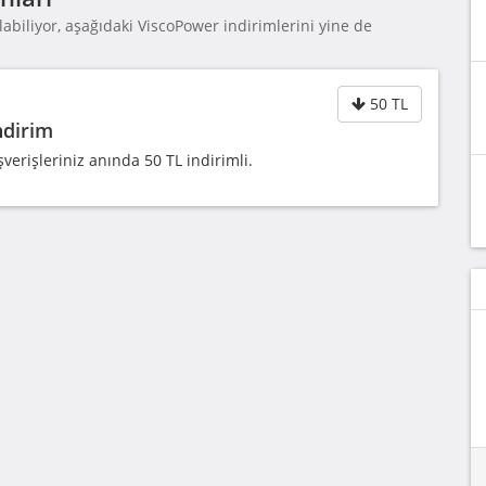
abiliyor, aşağıdaki ViscoPower indirimlerini yine de
50 TL
ndirim
verişleriniz anında 50 TL indirimli.