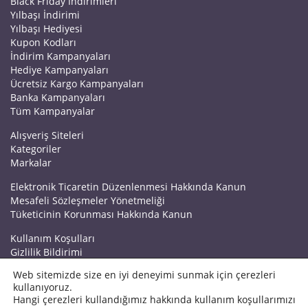
Black Friday İndirimleri
Yılbaşı İndirimi
Yılbaşı Hediyesi
Kupon Kodları
İndirim Kampanyaları
Hediye Kampanyaları
Ücretsiz Kargo Kampanyaları
Banka Kampanyaları
Tüm Kampanyalar
Alışveriş Siteleri
Kategoriler
Markalar
Elektronik Ticaretin Düzenlenmesi Hakkında Kanun
Mesafeli Sözleşmeler Yönetmeliği
Tüketicinin Korunması Hakkında Kanun
Kullanım Koşulları
Gizlilik Bildirimi
Haberler
Web sitemizde size en iyi deneyimi sunmak için çerezleri
Kuponrazzi Blog
kullanıyoruz.
Mağaza Ekle
Hangi çerezleri kullandığımız hakkında kullanım koşullarımızı
İletişim