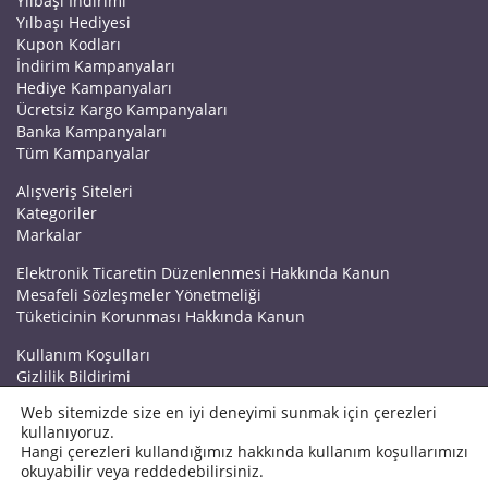
Yılbaşı İndirimi
Yılbaşı Hediyesi
Kupon Kodları
İndirim Kampanyaları
Hediye Kampanyaları
Ücretsiz Kargo Kampanyaları
Banka Kampanyaları
Tüm Kampanyalar
Alışveriş Siteleri
Kategoriler
Markalar
Elektronik Ticaretin Düzenlenmesi Hakkında Kanun
Mesafeli Sözleşmeler Yönetmeliği
Tüketicinin Korunması Hakkında Kanun
Kullanım Koşulları
Gizlilik Bildirimi
Haberler
Web sitemizde size en iyi deneyimi sunmak için çerezleri
Kuponrazzi Blog
kullanıyoruz.
Mağaza Ekle
Hangi çerezleri kullandığımız hakkında kullanım koşullarımızı
İletişim
okuyabilir veya reddedebilirsiniz.