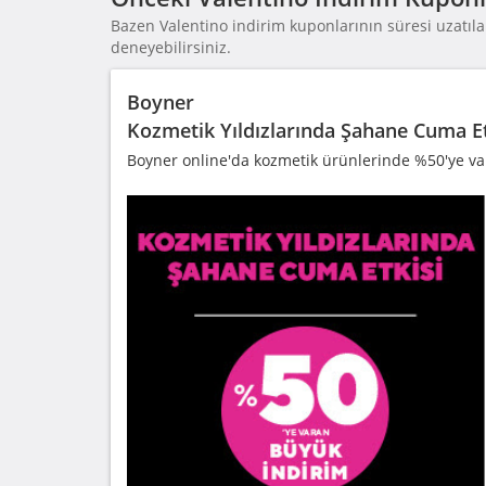
Bazen Valentino indirim kuponlarının süresi uzatılab
deneyebilirsiniz.
Boyner
Kozmetik Yıldızlarında Şahane Cuma Et
Boyner online'da kozmetik ürünlerinde %50'ye va