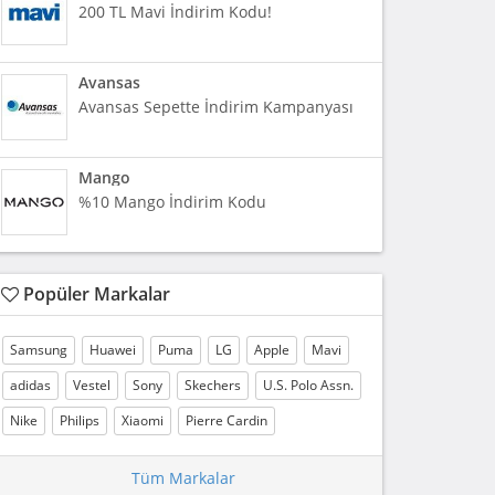
200 TL Mavi İndirim Kodu!
Avansas
Avansas Sepette İndirim Kampanyası
Mango
%10 Mango İndirim Kodu
Popüler Markalar
Samsung
Huawei
Puma
LG
Apple
Mavi
adidas
Vestel
Sony
Skechers
U.S. Polo Assn.
Nike
Philips
Xiaomi
Pierre Cardin
Tüm Markalar