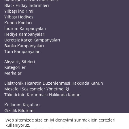
Black Friday İndirimleri
Yılbaşı İndirimi
Yılbaşı Hediyesi
Kupon Kodları
İndirim Kampanyaları
Hediye Kampanyaları
Ücretsiz Kargo Kampanyaları
Banka Kampanyaları
Tüm Kampanyalar
Alışveriş Siteleri
Kategoriler
Markalar
Elektronik Ticaretin Düzenlenmesi Hakkında Kanun
Mesafeli Sözleşmeler Yönetmeliği
Tüketicinin Korunması Hakkında Kanun
Kullanım Koşulları
Gizlilik Bildirimi
Haberler
Web sitemizde size en iyi deneyimi sunmak için çerezleri
Kuponrazzi Blog
kullanıyoruz.
Mağaza Ekle