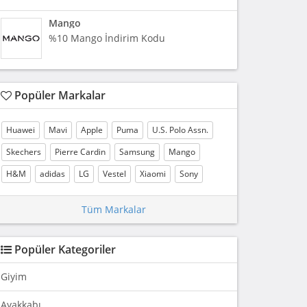
Mango
%10 Mango İndirim Kodu
Popüler Markalar
Huawei
Mavi
Apple
Puma
U.S. Polo Assn.
Skechers
Pierre Cardin
Samsung
Mango
H&M
adidas
LG
Vestel
Xiaomi
Sony
Tüm Markalar
Popüler Kategoriler
Giyim
Ayakkabı