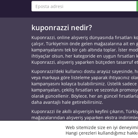
kuponrazzi nedir?
Kuponrazzi, online alışveriş dünyasında fırsatları k
çalışır, Türkiye’nin önde gelen mağazalarına ait en
kampanyalarını tek bir çatı altında toplar. İster mod
ihtiyaçlar olsun, her kategoride en uygun fırsatları 
Kuponrazzi, alışveriş yaparken bütçeden tasarruf e
Kuponrazzi’deki kullanıcı dostu arayüz sayesinde, h
veya markaya göre listeleme yaparak ihtiyacınız ol
kampanyasını kolayca bulabilirsiniz. Üstelik sadece
kampanyaları, çekiliş fırsatları ve sezonluk promos
olarak güncellenir. Böylece, her an güncel fırsatlarla
daha avantajlı hale getirebilirsiniz.
Kuponrazzi ile akıllı alışverişin keyfini çıkarın, Türki
mağazalarından alışveriş yaparken ekstra indirimle
© 2026 Kuponrazzi
Web sitemizde size en iyi deneyimi
Hangi çerezleri kullandığımız hakkı