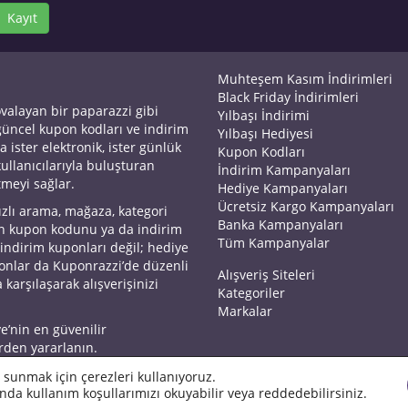
Kayıt
Muhteşem Kasım İndirimleri
Black Friday İndirimleri
ovalayan bir paparazzi gibi
Yılbaşı İndirimi
 güncel kupon kodları ve indirim
Yılbaşı Hediyesi
a ister elektronik, ister günlük
Kupon Kodları
kullanıcılarıyla buluşturan
İndirim Kampanyaları
tmeyi sağlar.
Hediye Kampanyaları
Ücretsiz Kargo Kampanyaları
ızlı arama, mağaza, kategori
Banka Kampanyaları
an kupon kodunu ya da indirim
Tüm Kampanyalar
 indirim kuponları değil; hediye
yonlar da Kuponrazzi’de düzenli
Alışveriş Siteleri
 karşılaşarak alışverişinizi
Kategoriler
Markalar
ye’nin en güvenilir
rden yararlanın.
 sunmak için çerezleri kullanıyoruz.
nda kullanım koşullarımızı okuyabilir veya reddedebilirsiniz.