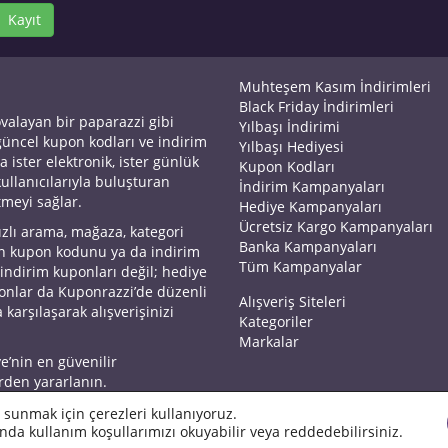
Kayıt
Muhteşem Kasım İndirimleri
Black Friday İndirimleri
ovalayan bir paparazzi gibi
Yılbaşı İndirimi
 güncel kupon kodları ve indirim
Yılbaşı Hediyesi
a ister elektronik, ister günlük
Kupon Kodları
kullanıcılarıyla buluşturan
İndirim Kampanyaları
tmeyi sağlar.
Hediye Kampanyaları
Ücretsiz Kargo Kampanyaları
ızlı arama, mağaza, kategori
Banka Kampanyaları
an kupon kodunu ya da indirim
Tüm Kampanyalar
 indirim kuponları değil; hediye
yonlar da Kuponrazzi’de düzenli
Alışveriş Siteleri
 karşılaşarak alışverişinizi
Kategoriler
Markalar
ye’nin en güvenilir
rden yararlanın.
 sunmak için çerezleri kullanıyoruz.
nda kullanım koşullarımızı okuyabilir veya reddedebilirsiniz.