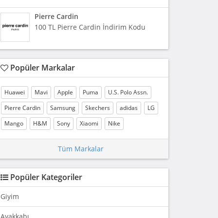
Pierre Cardin
100 TL Pierre Cardin İndirim Kodu
Popüler Markalar
Huawei
Mavi
Apple
Puma
U.S. Polo Assn.
Pierre Cardin
Samsung
Skechers
adidas
LG
Mango
H&M
Sony
Xiaomi
Nike
Tüm Markalar
Popüler Kategoriler
Giyim
Ayakkabı