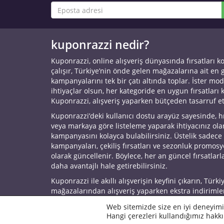
kuponrazzi nedir?
Kuponrazzi, online alışveriş dünyasında fırsatları k
çalışır, Türkiye’nin önde gelen mağazalarına ait en
kampanyalarını tek bir çatı altında toplar. İster mod
ihtiyaçlar olsun, her kategoride en uygun fırsatları 
Kuponrazzi, alışveriş yaparken bütçeden tasarruf e
Kuponrazzi’deki kullanıcı dostu arayüz sayesinde, h
veya markaya göre listeleme yaparak ihtiyacınız ol
kampanyasını kolayca bulabilirsiniz. Üstelik sadece
kampanyaları, çekiliş fırsatları ve sezonluk promos
olarak güncellenir. Böylece, her an güncel fırsatlarla
daha avantajlı hale getirebilirsiniz.
Kuponrazzi ile akıllı alışverişin keyfini çıkarın, Türki
mağazalarından alışveriş yaparken ekstra indirimle
© 2026 Kuponrazzi
Web sitemizde size en iyi deneyimi
Hangi çerezleri kullandığımız hakkı