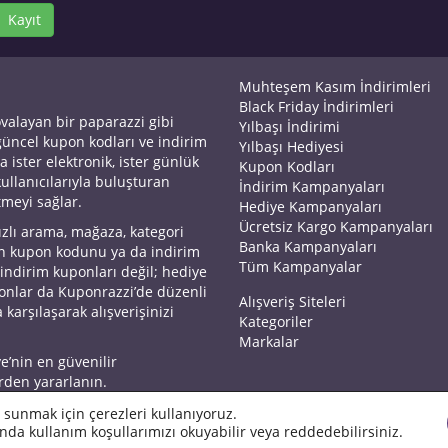
Kayıt
Muhteşem Kasım İndirimleri
Black Friday İndirimleri
ovalayan bir paparazzi gibi
Yılbaşı İndirimi
 güncel kupon kodları ve indirim
Yılbaşı Hediyesi
a ister elektronik, ister günlük
Kupon Kodları
kullanıcılarıyla buluşturan
İndirim Kampanyaları
tmeyi sağlar.
Hediye Kampanyaları
Ücretsiz Kargo Kampanyaları
ızlı arama, mağaza, kategori
Banka Kampanyaları
an kupon kodunu ya da indirim
Tüm Kampanyalar
 indirim kuponları değil; hediye
yonlar da Kuponrazzi’de düzenli
Alışveriş Siteleri
 karşılaşarak alışverişinizi
Kategoriler
Markalar
ye’nin en güvenilir
rden yararlanın.
 sunmak için çerezleri kullanıyoruz.
nda kullanım koşullarımızı okuyabilir veya reddedebilirsiniz.