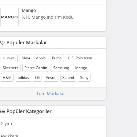
Mango
%10 Mango İndirim Kodu
Popüler Markalar
Huawei
Mavi
Apple
Puma
U.S. Polo Assn.
Skechers
Pierre Cardin
Samsung
Mango
H&M
adidas
LG
Vestel
Xiaomi
Sony
Tüm Markalar
Popüler Kategoriler
Giyim
Ayakkabı