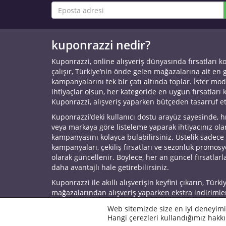
kuponrazzi nedir?
Kuponrazzi, online alışveriş dünyasında fırsatları k
çalışır, Türkiye’nin önde gelen mağazalarına ait en
kampanyalarını tek bir çatı altında toplar. İster mod
ihtiyaçlar olsun, her kategoride en uygun fırsatları 
Kuponrazzi, alışveriş yaparken bütçeden tasarruf e
Kuponrazzi’deki kullanıcı dostu arayüz sayesinde, h
veya markaya göre listeleme yaparak ihtiyacınız ol
kampanyasını kolayca bulabilirsiniz. Üstelik sadece
kampanyaları, çekiliş fırsatları ve sezonluk promos
olarak güncellenir. Böylece, her an güncel fırsatlarla
daha avantajlı hale getirebilirsiniz.
Kuponrazzi ile akıllı alışverişin keyfini çıkarın, Türki
mağazalarından alışveriş yaparken ekstra indirimle
© 2026 Kuponrazzi
Web sitemizde size en iyi deneyimi
Hangi çerezleri kullandığımız hakkı