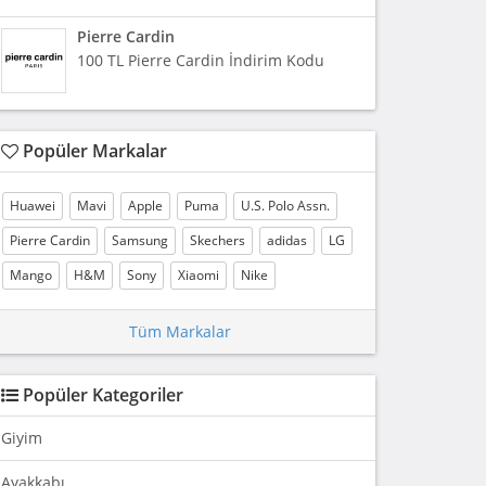
Pierre Cardin
100 TL Pierre Cardin İndirim Kodu
Popüler Markalar
Huawei
Mavi
Apple
Puma
U.S. Polo Assn.
Pierre Cardin
Samsung
Skechers
adidas
LG
Mango
H&M
Sony
Xiaomi
Nike
Tüm Markalar
Popüler Kategoriler
Giyim
Ayakkabı