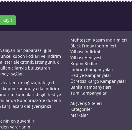
Kayıt
Muhteşem Kasım İndirimleri
Black Friday İndirimleri
ovalayan bir paparazzi gibi
Yılbaşı İndirimi
 güncel kupon kodları ve indirim
Yılbaşı Hediyesi
a ister elektronik, ister günlük
Kupon Kodları
kullanıcılarıyla buluşturan
İndirim Kampanyaları
tmeyi sağlar.
Hediye Kampanyaları
Ücretsiz Kargo Kampanyaları
ızlı arama, mağaza, kategori
Banka Kampanyaları
an kupon kodunu ya da indirim
Tüm Kampanyalar
 indirim kuponları değil; hediye
yonlar da Kuponrazzi’de düzenli
Alışveriş Siteleri
 karşılaşarak alışverişinizi
Kategoriler
Markalar
ye’nin en güvenilir
rden yararlanın.