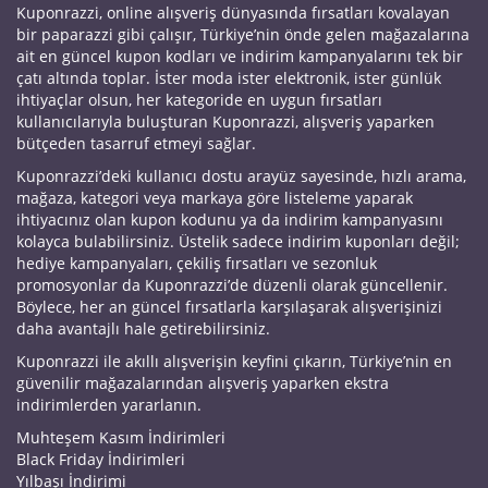
Kuponrazzi, online alışveriş dünyasında fırsatları kovalayan
bir paparazzi gibi çalışır, Türkiye’nin önde gelen mağazalarına
ait en güncel kupon kodları ve indirim kampanyalarını tek bir
çatı altında toplar. İster moda ister elektronik, ister günlük
ihtiyaçlar olsun, her kategoride en uygun fırsatları
kullanıcılarıyla buluşturan Kuponrazzi, alışveriş yaparken
bütçeden tasarruf etmeyi sağlar.
Kuponrazzi’deki kullanıcı dostu arayüz sayesinde, hızlı arama,
mağaza, kategori veya markaya göre listeleme yaparak
ihtiyacınız olan kupon kodunu ya da indirim kampanyasını
kolayca bulabilirsiniz. Üstelik sadece indirim kuponları değil;
hediye kampanyaları, çekiliş fırsatları ve sezonluk
promosyonlar da Kuponrazzi’de düzenli olarak güncellenir.
Böylece, her an güncel fırsatlarla karşılaşarak alışverişinizi
daha avantajlı hale getirebilirsiniz.
Kuponrazzi ile akıllı alışverişin keyfini çıkarın, Türkiye’nin en
güvenilir mağazalarından alışveriş yaparken ekstra
indirimlerden yararlanın.
Muhteşem Kasım İndirimleri
Black Friday İndirimleri
Yılbaşı İndirimi