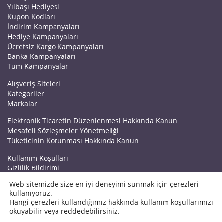
Yılbaşı Hediyesi
Kupon Kodları
İndirim Kampanyaları
Hediye Kampanyaları
Ücretsiz Kargo Kampanyaları
Banka Kampanyaları
Tüm Kampanyalar
Alışveriş Siteleri
Kategoriler
Markalar
Elektronik Ticaretin Düzenlenmesi Hakkında Kanun
Mesafeli Sözleşmeler Yönetmeliği
Tüketicinin Korunması Hakkında Kanun
Kullanım Koşulları
Gizlilik Bildirimi
Haberler
Web sitemizde size en iyi deneyimi sunmak için çerezleri
Kuponrazzi Blog
kullanıyoruz.
Mağaza Ekle
Hangi çerezleri kullandığımız hakkında kullanım koşullarımızı
İletişim
okuyabilir veya reddedebilirsiniz.