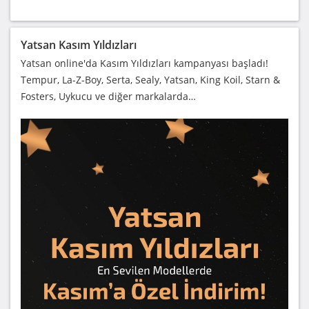
Yatsan Kasım Yıldızları
Yatsan online'da Kasım Yıldızları kampanyası başladı!
Tempur, La-Z-Boy, Serta, Sealy, Yatsan, King Koil, Starn &
Fosters, Uykucu ve diğer markalarda…