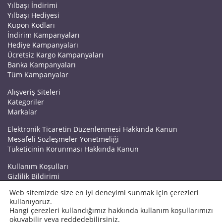
Yılbaşı İndirimi
Yılbaşı Hediyesi
Kupon Kodları
İndirim Kampanyaları
Hediye Kampanyaları
Ücretsiz Kargo Kampanyaları
Banka Kampanyaları
Tüm Kampanyalar
Alışveriş Siteleri
Kategoriler
Markalar
Elektronik Ticaretin Düzenlenmesi Hakkında Kanun
Mesafeli Sözleşmeler Yönetmeliği
Tüketicinin Korunması Hakkında Kanun
Kullanım Koşulları
Gizlilik Bildirimi
Haberler
Web sitemizde size en iyi deneyimi sunmak için çerezleri
Kuponrazzi Blog
kullanıyoruz.
Mağaza Ekle
Hangi çerezleri kullandığımız hakkında kullanım koşullarımızı
İletişim
okuyabilir veya reddedebilirsiniz.