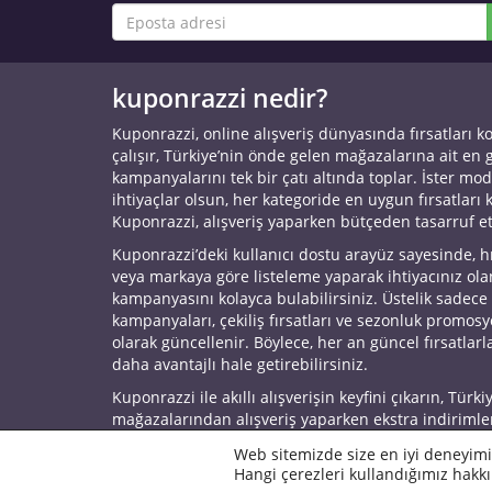
kuponrazzi nedir?
Kuponrazzi, online alışveriş dünyasında fırsatları k
çalışır, Türkiye’nin önde gelen mağazalarına ait en
kampanyalarını tek bir çatı altında toplar. İster mod
ihtiyaçlar olsun, her kategoride en uygun fırsatları 
Kuponrazzi, alışveriş yaparken bütçeden tasarruf e
Kuponrazzi’deki kullanıcı dostu arayüz sayesinde, h
veya markaya göre listeleme yaparak ihtiyacınız ol
kampanyasını kolayca bulabilirsiniz. Üstelik sadece
kampanyaları, çekiliş fırsatları ve sezonluk promos
olarak güncellenir. Böylece, her an güncel fırsatlarla
daha avantajlı hale getirebilirsiniz.
Kuponrazzi ile akıllı alışverişin keyfini çıkarın, Türki
mağazalarından alışveriş yaparken ekstra indirimle
© 2026 Kuponrazzi
Web sitemizde size en iyi deneyimi
Hangi çerezleri kullandığımız hakkı