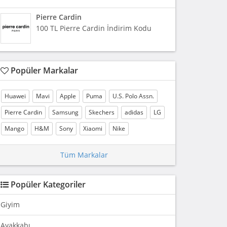
Pierre Cardin
100 TL Pierre Cardin İndirim Kodu
Popüler Markalar
Huawei
Mavi
Apple
Puma
U.S. Polo Assn.
Pierre Cardin
Samsung
Skechers
adidas
LG
Mango
H&M
Sony
Xiaomi
Nike
Tüm Markalar
Popüler Kategoriler
Giyim
Ayakkabı