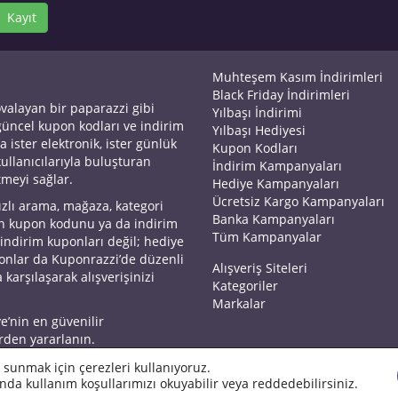
Kayıt
Muhteşem Kasım İndirimleri
Black Friday İndirimleri
ovalayan bir paparazzi gibi
Yılbaşı İndirimi
 güncel kupon kodları ve indirim
Yılbaşı Hediyesi
a ister elektronik, ister günlük
Kupon Kodları
kullanıcılarıyla buluşturan
İndirim Kampanyaları
tmeyi sağlar.
Hediye Kampanyaları
Ücretsiz Kargo Kampanyaları
ızlı arama, mağaza, kategori
Banka Kampanyaları
an kupon kodunu ya da indirim
Tüm Kampanyalar
 indirim kuponları değil; hediye
yonlar da Kuponrazzi’de düzenli
Alışveriş Siteleri
 karşılaşarak alışverişinizi
Kategoriler
Markalar
ye’nin en güvenilir
rden yararlanın.
 sunmak için çerezleri kullanıyoruz.
nda kullanım koşullarımızı okuyabilir veya reddedebilirsiniz.