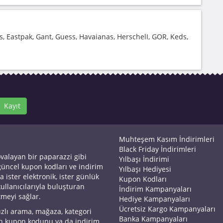
, Eastpak, Gant, Guess, Havaianas, HerschelI, GOR, Keds,
Kayıt
Muhteşem Kasım İndirimleri
Black Friday İndirimleri
ovalayan bir paparazzi gibi
Yılbaşı İndirimi
 güncel kupon kodları ve indirim
Yılbaşı Hediyesi
a ister elektronik, ister günlük
Kupon Kodları
kullanıcılarıyla buluşturan
İndirim Kampanyaları
tmeyi sağlar.
Hediye Kampanyaları
Ücretsiz Kargo Kampanyaları
ızlı arama, mağaza, kategori
Banka Kampanyaları
an kupon kodunu ya da indirim