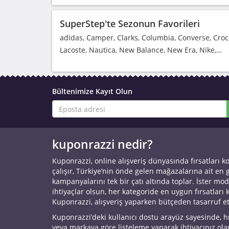
SuperStep'te Sezonun Favorileri
adidas, Camper, Clarks, Columbia, Converse, Crocs
Lacoste, Nautica, New Balance, New Era, Nike,…
Bültenimize Kayıt Olun
kuponrazzi nedir?
Kuponrazzi, online alışveriş dünyasında fırsatları k
çalışır, Türkiye’nin önde gelen mağazalarına ait en
kampanyalarını tek bir çatı altında toplar. İster mod
ihtiyaçlar olsun, her kategoride en uygun fırsatları 
Kuponrazzi, alışveriş yaparken bütçeden tasarruf e
Kuponrazzi’deki kullanıcı dostu arayüz sayesinde, h
veya markaya göre listeleme yaparak ihtiyacınız ol