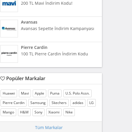
200 TL Mavi İndirim Kodu!
Avansas
Avansas Sepette İndirim Kampanyası
Pierre Cardin
100 TL Pierre Cardin İndirim Kodu
Popüler Markalar
Huawei
Mavi
Apple
Puma
U.S. Polo Assn.
Pierre Cardin
Samsung
Skechers
adidas
LG
Mango
H&M
Sony
Xiaomi
Nike
Tüm Markalar