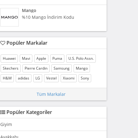
Mango
%10 Mango İndirim Kodu
Popüler Markalar
Huawei
Mavi
Apple
Puma
U.S. Polo Assn.
Skechers
Pierre Cardin
Samsung
Mango
H&M
adidas
LG
Vestel
Xiaomi
Sony
Tüm Markalar
Popüler Kategoriler
Giyim
Ayakkabı