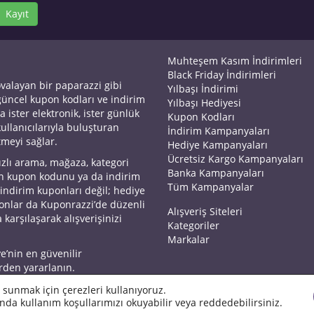
Kayıt
Muhteşem Kasım İndirimleri
Black Friday İndirimleri
ovalayan bir paparazzi gibi
Yılbaşı İndirimi
 güncel kupon kodları ve indirim
Yılbaşı Hediyesi
a ister elektronik, ister günlük
Kupon Kodları
kullanıcılarıyla buluşturan
İndirim Kampanyaları
tmeyi sağlar.
Hediye Kampanyaları
Ücretsiz Kargo Kampanyaları
ızlı arama, mağaza, kategori
Banka Kampanyaları
an kupon kodunu ya da indirim
Tüm Kampanyalar
 indirim kuponları değil; hediye
yonlar da Kuponrazzi’de düzenli
Alışveriş Siteleri
 karşılaşarak alışverişinizi
Kategoriler
Markalar
ye’nin en güvenilir
rden yararlanın.
 sunmak için çerezleri kullanıyoruz.
nda kullanım koşullarımızı okuyabilir veya reddedebilirsiniz.