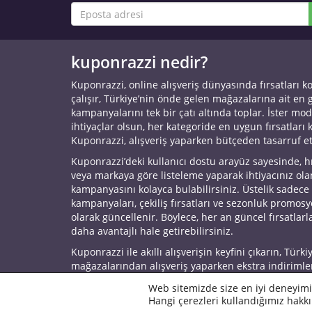
kuponrazzi nedir?
Kuponrazzi, online alışveriş dünyasında fırsatları k
çalışır, Türkiye’nin önde gelen mağazalarına ait en
kampanyalarını tek bir çatı altında toplar. İster mod
ihtiyaçlar olsun, her kategoride en uygun fırsatları 
Kuponrazzi, alışveriş yaparken bütçeden tasarruf e
Kuponrazzi’deki kullanıcı dostu arayüz sayesinde, h
veya markaya göre listeleme yaparak ihtiyacınız ol
kampanyasını kolayca bulabilirsiniz. Üstelik sadece
kampanyaları, çekiliş fırsatları ve sezonluk promos
olarak güncellenir. Böylece, her an güncel fırsatlarla
daha avantajlı hale getirebilirsiniz.
Kuponrazzi ile akıllı alışverişin keyfini çıkarın, Türki
mağazalarından alışveriş yaparken ekstra indirimle
© 2026 Kuponrazzi
Web sitemizde size en iyi deneyimi
Hangi çerezleri kullandığımız hakkı