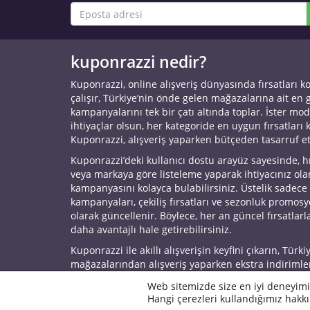
kuponrazzi nedir?
Kuponrazzi, online alışveriş dünyasında fırsatları k
çalışır, Türkiye’nin önde gelen mağazalarına ait en
kampanyalarını tek bir çatı altında toplar. İster mod
ihtiyaçlar olsun, her kategoride en uygun fırsatları 
Kuponrazzi, alışveriş yaparken bütçeden tasarruf e
Kuponrazzi’deki kullanıcı dostu arayüz sayesinde, h
veya markaya göre listeleme yaparak ihtiyacınız ol
kampanyasını kolayca bulabilirsiniz. Üstelik sadece
kampanyaları, çekiliş fırsatları ve sezonluk promos
olarak güncellenir. Böylece, her an güncel fırsatlarla
daha avantajlı hale getirebilirsiniz.
Kuponrazzi ile akıllı alışverişin keyfini çıkarın, Türki
mağazalarından alışveriş yaparken ekstra indirimle
© 2026 Kuponrazzi
Web sitemizde size en iyi deneyimi
Hangi çerezleri kullandığımız hakkı