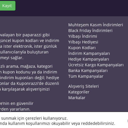
Kayıt
Muhteşem Kasım İndirimleri
Black Friday İndirimleri
ovalayan bir paparazzi gibi
Yılbaşı İndirimi
 güncel kupon kodları ve indirim
Yılbaşı Hediyesi
a ister elektronik, ister günlük
Kupon Kodları
kullanıcılarıyla buluşturan
İndirim Kampanyaları
tmeyi sağlar.
Hediye Kampanyaları
Ücretsiz Kargo Kampanyaları
ızlı arama, mağaza, kategori
Banka Kampanyaları
an kupon kodunu ya da indirim
Tüm Kampanyalar
 indirim kuponları değil; hediye
yonlar da Kuponrazzi’de düzenli
Alışveriş Siteleri
 karşılaşarak alışverişinizi
Kategoriler
Markalar
ye’nin en güvenilir
rden yararlanın.
 sunmak için çerezleri kullanıyoruz.
nda kullanım koşullarımızı okuyabilir veya reddedebilirsiniz.