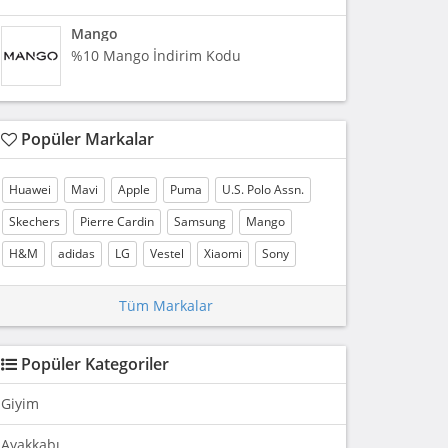
Mango
%10 Mango İndirim Kodu
Popüler Markalar
Huawei
Mavi
Apple
Puma
U.S. Polo Assn.
Skechers
Pierre Cardin
Samsung
Mango
H&M
adidas
LG
Vestel
Xiaomi
Sony
Tüm Markalar
Popüler Kategoriler
Giyim
Ayakkabı