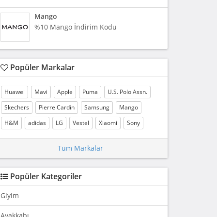
Mango
%10 Mango İndirim Kodu
Popüler Markalar
Huawei
Mavi
Apple
Puma
U.S. Polo Assn.
Skechers
Pierre Cardin
Samsung
Mango
H&M
adidas
LG
Vestel
Xiaomi
Sony
Tüm Markalar
Popüler Kategoriler
Giyim
Ayakkabı