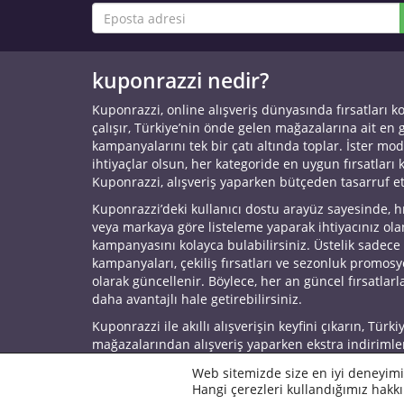
kuponrazzi nedir?
Kuponrazzi, online alışveriş dünyasında fırsatları k
çalışır, Türkiye’nin önde gelen mağazalarına ait en
kampanyalarını tek bir çatı altında toplar. İster mod
ihtiyaçlar olsun, her kategoride en uygun fırsatları 
Kuponrazzi, alışveriş yaparken bütçeden tasarruf e
Kuponrazzi’deki kullanıcı dostu arayüz sayesinde, h
veya markaya göre listeleme yaparak ihtiyacınız ol
kampanyasını kolayca bulabilirsiniz. Üstelik sadece
kampanyaları, çekiliş fırsatları ve sezonluk promos
olarak güncellenir. Böylece, her an güncel fırsatlarla
daha avantajlı hale getirebilirsiniz.
Kuponrazzi ile akıllı alışverişin keyfini çıkarın, Türki
mağazalarından alışveriş yaparken ekstra indirimle
© 2026 Kuponrazzi
Web sitemizde size en iyi deneyimi
Hangi çerezleri kullandığımız hakkı