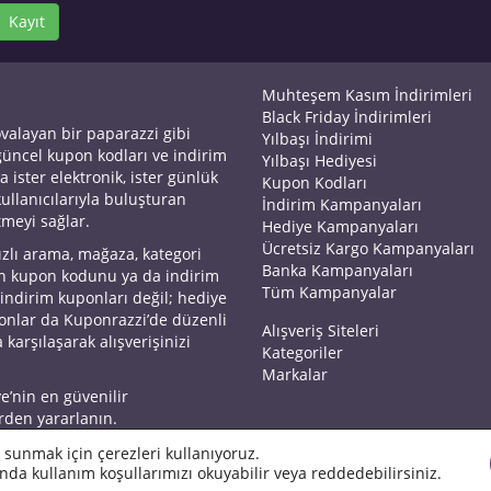
Kayıt
Muhteşem Kasım İndirimleri
Black Friday İndirimleri
ovalayan bir paparazzi gibi
Yılbaşı İndirimi
 güncel kupon kodları ve indirim
Yılbaşı Hediyesi
a ister elektronik, ister günlük
Kupon Kodları
kullanıcılarıyla buluşturan
İndirim Kampanyaları
tmeyi sağlar.
Hediye Kampanyaları
Ücretsiz Kargo Kampanyaları
ızlı arama, mağaza, kategori
Banka Kampanyaları
an kupon kodunu ya da indirim
Tüm Kampanyalar
 indirim kuponları değil; hediye
yonlar da Kuponrazzi’de düzenli
Alışveriş Siteleri
 karşılaşarak alışverişinizi
Kategoriler
Markalar
ye’nin en güvenilir
rden yararlanın.
 sunmak için çerezleri kullanıyoruz.
nda kullanım koşullarımızı okuyabilir veya reddedebilirsiniz.