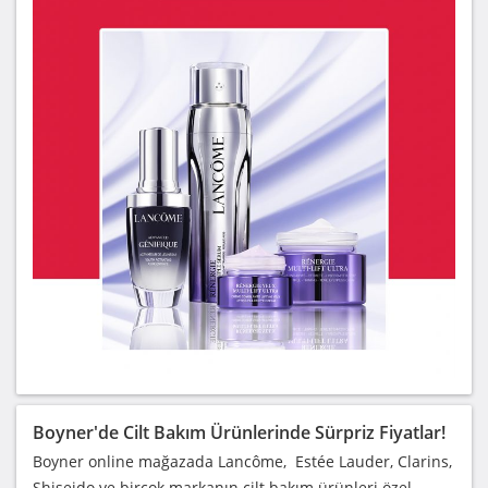
Boyner'de Cilt Bakım Ürünlerinde Sürpriz Fiyatlar!
Boyner online mağazada Lancôme, Estée Lauder, Clarins,
Shiseido ve birçok markanın cilt bakım ürünleri özel