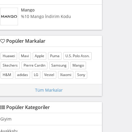
Mango
%10 Mango İndirim Kodu
Popüler Markalar
Huawei
Mavi
Apple
Puma
U.S. Polo Assn.
Skechers
Pierre Cardin
Samsung
Mango
H&M
adidas
LG
Vestel
Xiaomi
Sony
Tüm Markalar
Popüler Kategoriler
Giyim
Ayakkabı