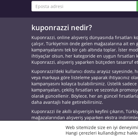
kuponrazzi nedir?
Kuponrazzi, online alışveriş dünyasında fırsatları k
çalışır, Türkiye’nin önde gelen mağazalarına ait en
kampanyalarını tek bir çatı altında toplar. İster mod
ihtiyaçlar olsun, her kategoride en uygun fırsatları 
Kuponrazzi, alışveriş yaparken bütçeden tasarruf e
Kuponrazzi’deki kullanıcı dostu arayüz sayesinde, h
veya markaya göre listeleme yaparak ihtiyacınız ol
kampanyasını kolayca bulabilirsiniz. Üstelik sadece
kampanyaları, çekiliş fırsatları ve sezonluk promos
olarak güncellenir. Böylece, her an güncel fırsatlarla
daha avantajlı hale getirebilirsiniz.
Kuponrazzi ile akıllı alışverişin keyfini çıkarın, Türki
mağazalarından alışveriş yaparken ekstra indirimle
© 2026 Kuponrazzi
Web sitemizde size en iyi deneyimi
Hangi çerezleri kullandığımız hakkı