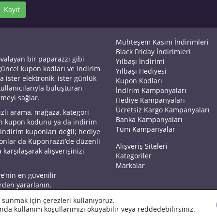
Kayıt
Muhteşem Kasım İndirimleri
Black Friday İndirimleri
ovalayan bir paparazzi gibi
Yılbaşı İndirimi
 güncel kupon kodları ve indirim
Yılbaşı Hediyesi
a ister elektronik, ister günlük
Kupon Kodları
kullanıcılarıyla buluşturan
İndirim Kampanyaları
tmeyi sağlar.
Hediye Kampanyaları
Ücretsiz Kargo Kampanyaları
ızlı arama, mağaza, kategori
Banka Kampanyaları
an kupon kodunu ya da indirim
Tüm Kampanyalar
 indirim kuponları değil; hediye
yonlar da Kuponrazzi’de düzenli
Alışveriş Siteleri
 karşılaşarak alışverişinizi
Kategoriler
Markalar
ye’nin en güvenilir
rden yararlanın.
 sunmak için çerezleri kullanıyoruz.
nda kullanım koşullarımızı okuyabilir veya reddedebilirsiniz.