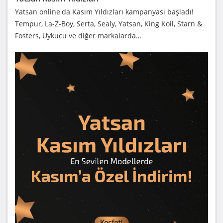
Yatsan online'da Kasım Yıldızları kampanyası başladı!
Tempur, La-Z-Boy, Serta, Sealy, Yatsan, King Koil, Starn &
Fosters, Uykucu ve diğer markalarda…