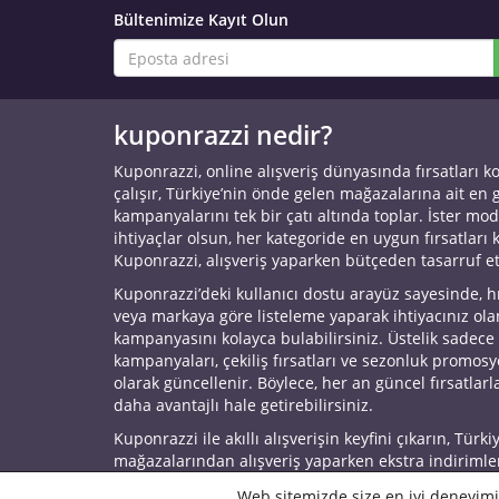
Bültenimize Kayıt Olun
kuponrazzi nedir?
Kuponrazzi, online alışveriş dünyasında fırsatları k
çalışır, Türkiye’nin önde gelen mağazalarına ait en
kampanyalarını tek bir çatı altında toplar. İster mod
ihtiyaçlar olsun, her kategoride en uygun fırsatları 
Kuponrazzi, alışveriş yaparken bütçeden tasarruf e
Kuponrazzi’deki kullanıcı dostu arayüz sayesinde, h
veya markaya göre listeleme yaparak ihtiyacınız ol
kampanyasını kolayca bulabilirsiniz. Üstelik sadece
kampanyaları, çekiliş fırsatları ve sezonluk promos
olarak güncellenir. Böylece, her an güncel fırsatlarla
daha avantajlı hale getirebilirsiniz.
Kuponrazzi ile akıllı alışverişin keyfini çıkarın, Türki
mağazalarından alışveriş yaparken ekstra indirimle
© 2026 Kuponrazzi
Web sitemizde size en iyi deneyimi