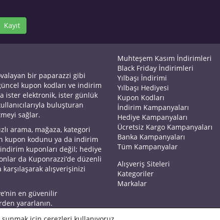
Kayıt
Muhteşem Kasım İndirimleri
Black Friday İndirimleri
ovalayan bir paparazzi gibi
Yılbaşı İndirimi
 güncel kupon kodları ve indirim
Yılbaşı Hediyesi
a ister elektronik, ister günlük
Kupon Kodları
kullanıcılarıyla buluşturan
İndirim Kampanyaları
tmeyi sağlar.
Hediye Kampanyaları
Ücretsiz Kargo Kampanyaları
ızlı arama, mağaza, kategori
Banka Kampanyaları
an kupon kodunu ya da indirim
Tüm Kampanyalar
 indirim kuponları değil; hediye
yonlar da Kuponrazzi’de düzenli
Alışveriş Siteleri
 karşılaşarak alışverişinizi
Kategoriler
Markalar
ye’nin en güvenilir
rden yararlanın.
 sunmak için çerezleri kullanıyoruz.