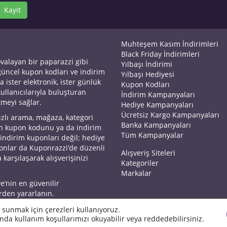
Kayıt
Muhteşem Kasım İndirimleri
Black Friday İndirimleri
ovalayan bir paparazzi gibi
Yılbaşı İndirimi
 güncel kupon kodları ve indirim
Yılbaşı Hediyesi
a ister elektronik, ister günlük
Kupon Kodları
kullanıcılarıyla buluşturan
İndirim Kampanyaları
tmeyi sağlar.
Hediye Kampanyaları
Ücretsiz Kargo Kampanyaları
ızlı arama, mağaza, kategori
Banka Kampanyaları
an kupon kodunu ya da indirim
Tüm Kampanyalar
 indirim kuponları değil; hediye
yonlar da Kuponrazzi’de düzenli
Alışveriş Siteleri
 karşılaşarak alışverişinizi
Kategoriler
Markalar
ye’nin en güvenilir
rden yararlanın.
 sunmak için çerezleri kullanıyoruz.
nda kullanım koşullarımızı okuyabilir veya reddedebilirsiniz.