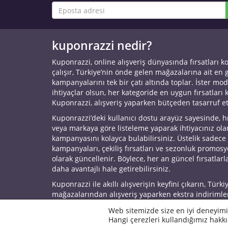
kuponrazzi nedir?
Kuponrazzi, online alışveriş dünyasında fırsatları k
çalışır, Türkiye’nin önde gelen mağazalarına ait en
kampanyalarını tek bir çatı altında toplar. İster mod
ihtiyaçlar olsun, her kategoride en uygun fırsatları 
Kuponrazzi, alışveriş yaparken bütçeden tasarruf e
Kuponrazzi’deki kullanıcı dostu arayüz sayesinde, h
veya markaya göre listeleme yaparak ihtiyacınız ol
kampanyasını kolayca bulabilirsiniz. Üstelik sadece
kampanyaları, çekiliş fırsatları ve sezonluk promos
olarak güncellenir. Böylece, her an güncel fırsatlarla
daha avantajlı hale getirebilirsiniz.
Kuponrazzi ile akıllı alışverişin keyfini çıkarın, Türki
mağazalarından alışveriş yaparken ekstra indirimle
© 2026 Kuponrazzi
Web sitemizde size en iyi deneyimi
Hangi çerezleri kullandığımız hakkı