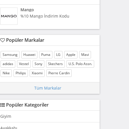
Mango
%10 Mango İndirim Kodu
Popüler Markalar
Samsung
Huawei
Puma
LG
Apple
Mavi
adidas
Vestel
Sony
Skechers
U.S. Polo Assn.
Nike
Philips
Xiaomi
Pierre Cardin
Tüm Markalar
Popüler Kategoriler
Giyim
Ayakkabı