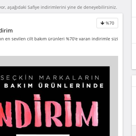
or, aşağıdaki Safiye indirimlerini yine de deneyebilirsiniz.
%70
dirim
n en sevilen cilt bakım ürünleri %70'e varan indirimle sizi