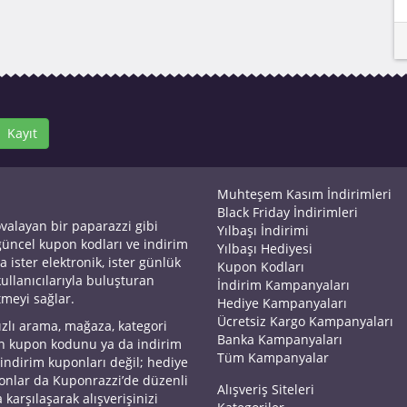
Kayıt
Muhteşem Kasım İndirimleri
Black Friday İndirimleri
ovalayan bir paparazzi gibi
Yılbaşı İndirimi
 güncel kupon kodları ve indirim
Yılbaşı Hediyesi
a ister elektronik, ister günlük
Kupon Kodları
kullanıcılarıyla buluşturan
İndirim Kampanyaları
tmeyi sağlar.
Hediye Kampanyaları
Ücretsiz Kargo Kampanyaları
ızlı arama, mağaza, kategori
Banka Kampanyaları
an kupon kodunu ya da indirim
Tüm Kampanyalar
 indirim kuponları değil; hediye
yonlar da Kuponrazzi’de düzenli
Alışveriş Siteleri
 karşılaşarak alışverişinizi