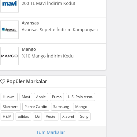
200 TL Mavi İndirim Kodu!
Avansas
Avansas Sepette İndirim Kampanyası
Mango
%10 Mango İndirim Kodu
Popüler Markalar
Huawei
Mavi
Apple
Puma
U.S. Polo Assn.
Skechers
Pierre Cardin
Samsung
Mango
H&M
adidas
LG
Vestel
Xiaomi
Sony
Tüm Markalar