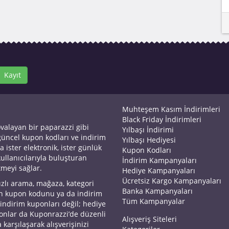
Kayıt
Muhteşem Kasım İndirimleri
Black Friday İndirimleri
ovalayan bir paparazzi gibi
Yılbaşı İndirimi
 güncel kupon kodları ve indirim
Yılbaşı Hediyesi
a ister elektronik, ister günlük
Kupon Kodları
kullanıcılarıyla buluşturan
İndirim Kampanyaları
tmeyi sağlar.
Hediye Kampanyaları
Ücretsiz Kargo Kampanyaları
ızlı arama, mağaza, kategori
Banka Kampanyaları
an kupon kodunu ya da indirim
Tüm Kampanyalar
 indirim kuponları değil; hediye
yonlar da Kuponrazzi’de düzenli
Alışveriş Siteleri
 karşılaşarak alışverişinizi