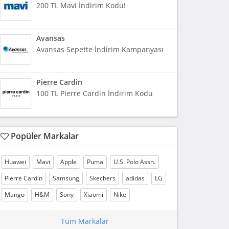
200 TL Mavi İndirim Kodu!
Avansas
Avansas Sepette İndirim Kampanyası
Pierre Cardin
100 TL Pierre Cardin İndirim Kodu
Popüler Markalar
Huawei
Mavi
Apple
Puma
U.S. Polo Assn.
Pierre Cardin
Samsung
Skechers
adidas
LG
Mango
H&M
Sony
Xiaomi
Nike
Tüm Markalar