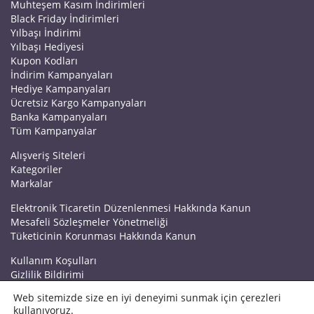
Muhteşem Kasım İndirimleri
Black Friday İndirimleri
Yılbaşı İndirimi
Yılbaşı Hediyesi
Kupon Kodları
İndirim Kampanyaları
Hediye Kampanyaları
Ücretsiz Kargo Kampanyaları
Banka Kampanyaları
Tüm Kampanyalar
Alışveriş Siteleri
Kategoriler
Markalar
Elektronik Ticaretin Düzenlenmesi Hakkında Kanun
Mesafeli Sözleşmeler Yönetmeliği
Tüketicinin Korunması Hakkında Kanun
Kullanım Koşulları
Gizlilik Bildirimi
Haberler
Web sitemizde size en iyi deneyimi sunmak için çerezleri
Kuponrazzi Blog
kullanıyoruz.