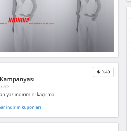
%40
m Kampanyası
8/2026
an yaz indirimini kaçırma!
ar indirim kuponları