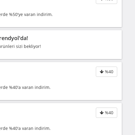
erde %50'ye varan indirim.
rendyol'da!
ünleri sizi bekliyor!
%40
erde %40'a varan indirim.
%40
erde %40'a varan indirim.