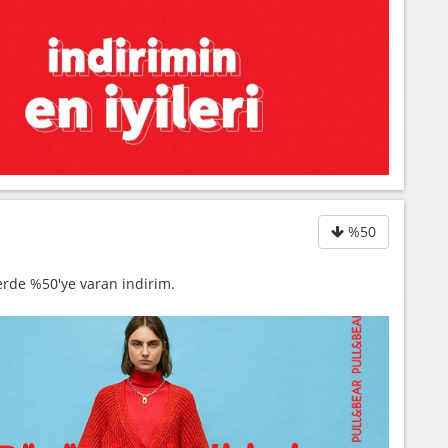
%50
erde %50'ye varan indirim.