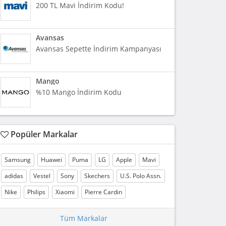
200 TL Mavi İndirim Kodu!
Avansas
Avansas Sepette İndirim Kampanyası
Mango
%10 Mango İndirim Kodu
Popüler Markalar
Samsung
Huawei
Puma
LG
Apple
Mavi
adidas
Vestel
Sony
Skechers
U.S. Polo Assn.
Nike
Philips
Xiaomi
Pierre Cardin
Tüm Markalar