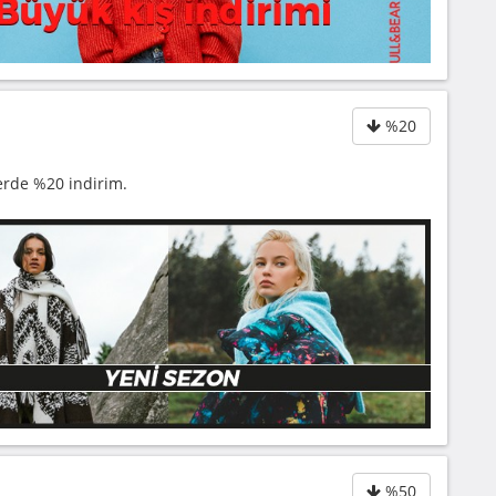
%20
erde %20 indirim.
%50