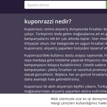
kuponrazzi nedir?
Kuponrazzi, online alışveriş dünyasında fırsatları k
çalışır, Türkiye’nin önde gelen mağazalarına ait en
kampanyalarını tek bir çatı altında toplar. İster mod
ihtiyaçlar olsun, her kategoride en uygun fırsatları 
Kuponrazzi, alışveriş yaparken bütçeden tasarruf e
Kuponrazzi’deki kullanıcı dostu arayüz sayesinde, h
veya markaya göre listeleme yaparak ihtiyacınız ol
kampanyasını kolayca bulabilirsiniz. Üstelik sadece
kampanyaları, çekiliş fırsatları ve sezonluk promos
olarak güncellenir. Böylece, her an güncel fırsatlarla
daha avantajlı hale getirebilirsiniz.
Kuponrazzi ile akıllı alışverişin keyfini çıkarın, Türki
mağazalarından alışveriş yaparken ekstra indirimle
© 2026 Kuponrazzi
Web sitemizde size en iyi deneyimi
Hangi çerezleri kullandığımız hakkı