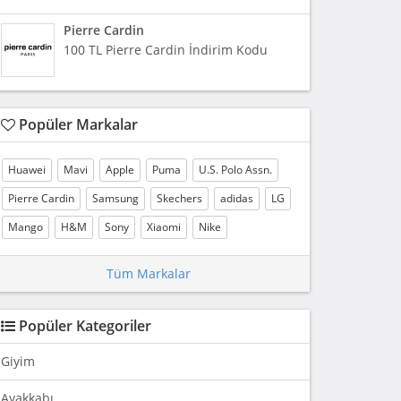
Pierre Cardin
100 TL Pierre Cardin İndirim Kodu
Popüler Markalar
Huawei
Mavi
Apple
Puma
U.S. Polo Assn.
Pierre Cardin
Samsung
Skechers
adidas
LG
Mango
H&M
Sony
Xiaomi
Nike
Tüm Markalar
Popüler Kategoriler
Giyim
Ayakkabı