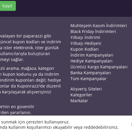
Kayıt
Muhteşem Kasım İndirimleri
Black Friday İndirimleri
ovalayan bir paparazzi gibi
Yılbaşı İndirimi
 güncel kupon kodları ve indirim
Yılbaşı Hediyesi
a ister elektronik, ister günlük
Kupon Kodları
kullanıcılarıyla buluşturan
İndirim Kampanyaları
tmeyi sağlar.
Hediye Kampanyaları
Ücretsiz Kargo Kampanyaları
ızlı arama, mağaza, kategori
Banka Kampanyaları
an kupon kodunu ya da indirim
Tüm Kampanyalar
 indirim kuponları değil; hediye
yonlar da Kuponrazzi’de düzenli
Alışveriş Siteleri
 karşılaşarak alışverişinizi
Kategoriler
Markalar
ye’nin en güvenilir
rden yararlanın.
 sunmak için çerezleri kullanıyoruz.
nda kullanım koşullarımızı okuyabilir veya reddedebilirsiniz.