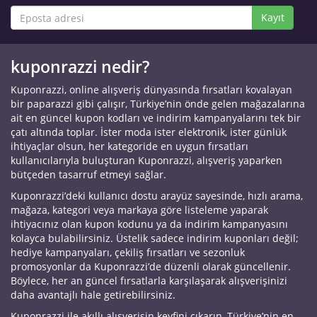
Kayıt
kuponrazzi nedir?
Kuponrazzi, online alışveriş dünyasında fırsatları kovalayan
bir paparazzi gibi çalışır, Türkiye’nin önde gelen mağazalarına
ait en güncel kupon kodları ve indirim kampanyalarını tek bir
çatı altında toplar. İster moda ister elektronik, ister günlük
ihtiyaçlar olsun, her kategoride en uygun fırsatları
kullanıcılarıyla buluşturan Kuponrazzi, alışveriş yaparken
bütçeden tasarruf etmeyi sağlar.
Kuponrazzi’deki kullanıcı dostu arayüz sayesinde, hızlı arama,
mağaza, kategori veya markaya göre listeleme yaparak
ihtiyacınız olan kupon kodunu ya da indirim kampanyasını
kolayca bulabilirsiniz. Üstelik sadece indirim kuponları değil;
hediye kampanyaları, çekiliş fırsatları ve sezonluk
promosyonlar da Kuponrazzi’de düzenli olarak güncellenir.
Böylece, her an güncel fırsatlarla karşılaşarak alışverişinizi
daha avantajlı hale getirebilirsiniz.
Kuponrazzi ile akıllı alışverişin keyfini çıkarın, Türkiye’nin en