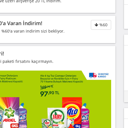
 üzeri alışverişe 20 TL indirim.
'a Varan İndirim!
%60
60'a varan indirim sizi bekliyor.
i!
 paketi fırsatını kaçırmayın.