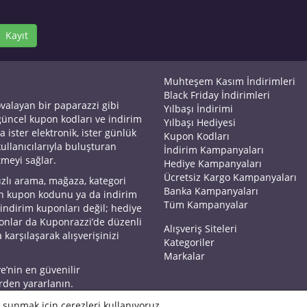
Kayıt
Muhteşem Kasım İndirimleri
Black Friday İndirimleri
ovalayan bir paparazzi gibi
Yılbaşı İndirimi
 güncel kupon kodları ve indirim
Yılbaşı Hediyesi
a ister elektronik, ister günlük
Kupon Kodları
kullanıcılarıyla buluşturan
İndirim Kampanyaları
tmeyi sağlar.
Hediye Kampanyaları
Ücretsiz Kargo Kampanyaları
ızlı arama, mağaza, kategori
Banka Kampanyaları
an kupon kodunu ya da indirim
Tüm Kampanyalar
 indirim kuponları değil; hediye
yonlar da Kuponrazzi’de düzenli
Alışveriş Siteleri
 karşılaşarak alışverişinizi
Kategoriler
Markalar
ye’nin en güvenilir
rden yararlanın.
 sunmak için çerezleri kullanıyoruz.