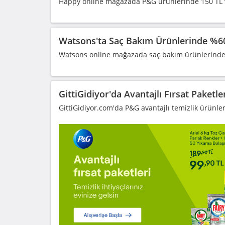
Happy online mağazada P&G ürünlerinde 150 TL ve
Watsons'ta Saç Bakım Ürünlerinde %60
Watsons online mağazada saç bakım ürünlerinde %
GittiGidiyor'da Avantajlı Fırsat Paketler
GittiGidiyor.com'da P&G avantajlı temizlik ürünleri