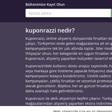
Bültenimize Kayıt Olun
kuponrazzi nedir?
Kuponrazzi, online alışveriş dünyasında fırsatları k
çalışır, Türkiye’nin önde gelen mağazalarına ait en
kampanyalarını tek bir çatı altında toplar. İster mod
ihtiyaçlar olsun, her kategoride en uygun fırsatları 
Kuponrazzi, alışveriş yaparken bütçeden tasarruf e
Kuponrazzi’deki kullanıcı dostu arayüz sayesinde, h
veya markaya göre listeleme yaparak ihtiyacınız ol
kampanyasını kolayca bulabilirsiniz. Üstelik sadece
kampanyaları, çekiliş fırsatları ve sezonluk promos
olarak güncellenir. Böylece, her an güncel fırsatlarla
daha avantajlı hale getirebilirsiniz.
Kuponrazzi ile akıllı alışverişin keyfini çıkarın, Türki
mağazalarından alışveriş yaparken ekstra indirimle
© 2026 Kuponrazzi
Web sitemizde size en iyi deneyimi