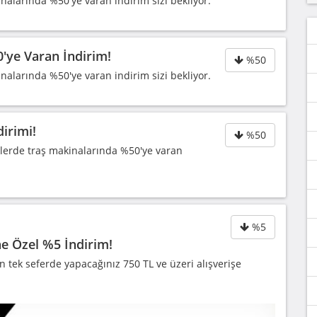
inalarında %50'ye varan indirim sizi bekliyor.
0'ye Varan İndirim!
%50
inalarında %50'ye varan indirim sizi bekliyor.
dirimi!
%50
iklerde traş makinalarında %50'ye varan
%5
e Özel %5 İndirim!
 tek seferde yapacağınız 750 TL ve üzeri alışverişe