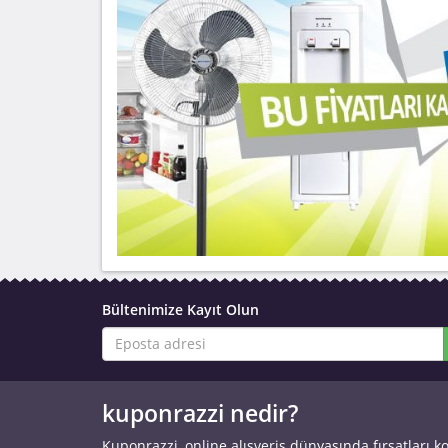
Bültenimize Kayıt Olun
kuponrazzi nedir?
Kuponrazzi, online alışveriş dünyasında fırsatları k