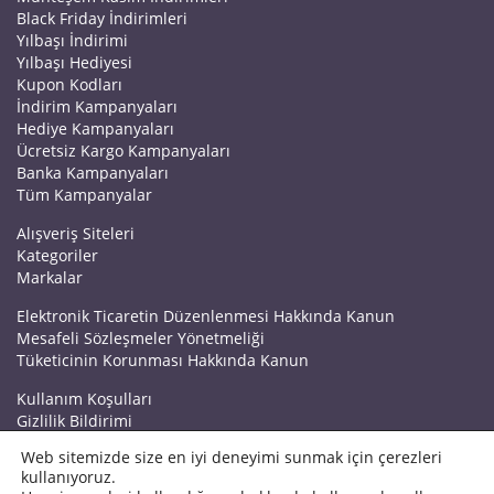
Black Friday İndirimleri
Yılbaşı İndirimi
Yılbaşı Hediyesi
Kupon Kodları
İndirim Kampanyaları
Hediye Kampanyaları
Ücretsiz Kargo Kampanyaları
Banka Kampanyaları
Tüm Kampanyalar
Alışveriş Siteleri
Kategoriler
Markalar
Elektronik Ticaretin Düzenlenmesi Hakkında Kanun
Mesafeli Sözleşmeler Yönetmeliği
Tüketicinin Korunması Hakkında Kanun
Kullanım Koşulları
Gizlilik Bildirimi
Haberler
Web sitemizde size en iyi deneyimi sunmak için çerezleri
Kuponrazzi Blog
kullanıyoruz.
Mağaza Ekle