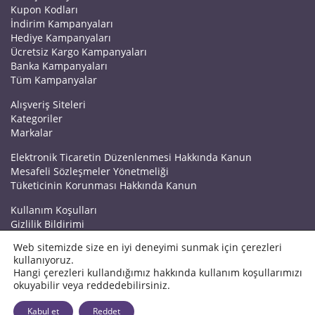
Kupon Kodları
İndirim Kampanyaları
Hediye Kampanyaları
Ücretsiz Kargo Kampanyaları
Banka Kampanyaları
Tüm Kampanyalar
Alışveriş Siteleri
Kategoriler
Markalar
Elektronik Ticaretin Düzenlenmesi Hakkında Kanun
Mesafeli Sözleşmeler Yönetmeliği
Tüketicinin Korunması Hakkında Kanun
Kullanım Koşulları
Gizlilik Bildirimi
Haberler
Web sitemizde size en iyi deneyimi sunmak için çerezleri
Kuponrazzi Blog
kullanıyoruz.
Mağaza Ekle
Hangi çerezleri kullandığımız hakkında kullanım koşullarımızı
İletişim
okuyabilir veya reddedebilirsiniz.
© 2026 Kuponrazzi
Kabul et
Reddet