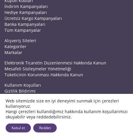
Kupon Kodları
İndirim Kampanyaları
Hediye Kampanyaları
Ücretsiz Kargo Kampanyaları
Banka Kampanyaları
Tüm Kampanyalar
Alışveriş Siteleri
Kategoriler
Markalar
Elektronik Ticaretin Düzenlenmesi Hakkında Kanun
Mesafeli Sözleşmeler Yönetmeliği
Tüketicinin Korunması Hakkında Kanun
Kullanım Koşulları
Gizlilik Bildirimi
Haberler
Web sitemizde size en iyi deneyimi sunmak için çerezleri
Kuponrazzi Blog
kullanıyoruz.
Mağaza Ekle
Hangi çerezleri kullandığımız hakkında kullanım koşullarımızı
İletişim
okuyabilir veya reddedebilirsiniz.
© 2026 Kuponrazzi
Kabul et
Reddet