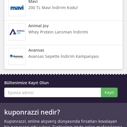
Mavi
200 TL Mavi İndirim Kodu!
Animal Joy
Whey Protein Lansman İndirimi
Avansas
Avansas Sepette İndirim Kampanyası
Bültenimize Kayıt Olun
Kayıt
kuponrazzi nedir?
Kuponrazzi, online alışveriş dünyasında fırsatları kovalayan
bir paparazzi gibi çalışır, Türkiye’nin önde gelen mağazalarına