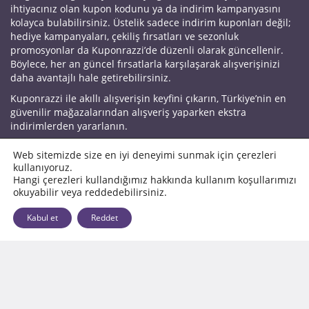
ihtiyacınız olan kupon kodunu ya da indirim kampanyasını
kolayca bulabilirsiniz. Üstelik sadece indirim kuponları değil;
hediye kampanyaları, çekiliş fırsatları ve sezonluk
promosyonlar da Kuponrazzi’de düzenli olarak güncellenir.
Böylece, her an güncel fırsatlarla karşılaşarak alışverişinizi
daha avantajlı hale getirebilirsiniz.
Kuponrazzi ile akıllı alışverişin keyfini çıkarın, Türkiye’nin en
güvenilir mağazalarından alışveriş yaparken ekstra
indirimlerden yararlanın.
Muhteşem Kasım İndirimleri
Web sitemizde size en iyi deneyimi sunmak için çerezleri
Black Friday İndirimleri
kullanıyoruz.
Yılbaşı İndirimi
Hangi çerezleri kullandığımız hakkında kullanım koşullarımızı
Yılbaşı Hediyesi
okuyabilir veya reddedebilirsiniz.
Kupon Kodları
İndirim Kampanyaları
Kabul et
Reddet
Hediye Kampanyaları
Ücretsiz Kargo Kampanyaları
Banka Kampanyaları
Tüm Kampanyalar
Alışveriş Siteleri
Kategoriler