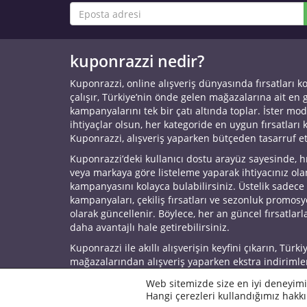
kuponrazzi nedir?
Kuponrazzi, online alışveriş dünyasında fırsatları k
çalışır, Türkiye’nin önde gelen mağazalarına ait en
kampanyalarını tek bir çatı altında toplar. İster mod
ihtiyaçlar olsun, her kategoride en uygun fırsatları 
Kuponrazzi, alışveriş yaparken bütçeden tasarruf e
Kuponrazzi’deki kullanıcı dostu arayüz sayesinde, h
veya markaya göre listeleme yaparak ihtiyacınız ol
kampanyasını kolayca bulabilirsiniz. Üstelik sadece
kampanyaları, çekiliş fırsatları ve sezonluk promos
olarak güncellenir. Böylece, her an güncel fırsatlarla
daha avantajlı hale getirebilirsiniz.
Kuponrazzi ile akıllı alışverişin keyfini çıkarın, Türki
mağazalarından alışveriş yaparken ekstra indirimle
© 2026 Kuponrazzi
Web sitemizde size en iyi deneyimi
Hangi çerezleri kullandığımız hakkı