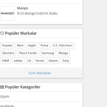
Mango
%10 Mango İndirim Kodu
Popüler Markalar
Huawei
Mavi
Apple
Puma
U.S. Polo Assn.
Skechers
Pierre Cardin
Samsung
Mango
H&M
adidas
LG
Vestel
Xiaomi
Sony
Tüm Markalar
Popüler Kategoriler
Giyim
Ayakkabı