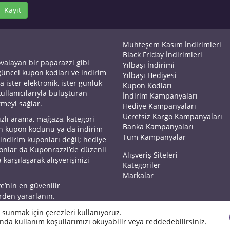
Kayıt
Muhteşem Kasım İndirimleri
Black Friday İndirimleri
ovalayan bir paparazzi gibi
Yılbaşı İndirimi
 güncel kupon kodları ve indirim
Yılbaşı Hediyesi
a ister elektronik, ister günlük
Kupon Kodları
kullanıcılarıyla buluşturan
İndirim Kampanyaları
tmeyi sağlar.
Hediye Kampanyaları
Ücretsiz Kargo Kampanyaları
ızlı arama, mağaza, kategori
Banka Kampanyaları
an kupon kodunu ya da indirim
Tüm Kampanyalar
 indirim kuponları değil; hediye
yonlar da Kuponrazzi’de düzenli
Alışveriş Siteleri
 karşılaşarak alışverişinizi
Kategoriler
Markalar
ye’nin en güvenilir
rden yararlanın.
 sunmak için çerezleri kullanıyoruz.
nda kullanım koşullarımızı okuyabilir veya reddedebilirsiniz.