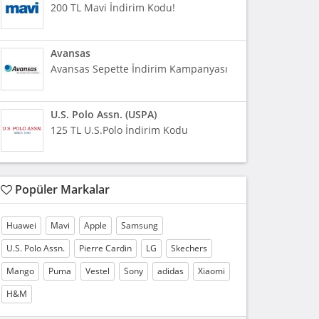
200 TL Mavi İndirim Kodu!
Avansas
Avansas Sepette İndirim Kampanyası
U.S. Polo Assn. (USPA)
125 TL U.S.Polo İndirim Kodu
Popüler Markalar
Huawei
Mavi
Apple
Samsung
U.S. Polo Assn.
Pierre Cardin
LG
Skechers
Mango
Puma
Vestel
Sony
adidas
Xiaomi
H&M