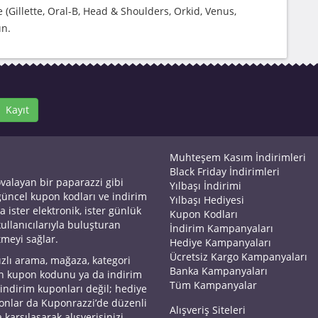
(Gillette, Oral-B, Head & Shoulders, Orkid, Venus,
ın.
Kayıt
Muhteşem Kasım İndirimleri
Black Friday İndirimleri
ovalayan bir paparazzi gibi
Yılbaşı İndirimi
 güncel kupon kodları ve indirim
Yılbaşı Hediyesi
a ister elektronik, ister günlük
Kupon Kodları
kullanıcılarıyla buluşturan
İndirim Kampanyaları
tmeyi sağlar.
Hediye Kampanyaları
Ücretsiz Kargo Kampanyaları
ızlı arama, mağaza, kategori
Banka Kampanyaları
an kupon kodunu ya da indirim
Tüm Kampanyalar
 indirim kuponları değil; hediye
yonlar da Kuponrazzi’de düzenli
Alışveriş Siteleri
 karşılaşarak alışverişinizi