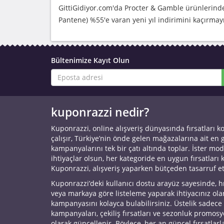
GittiGidiyor.com'da Procter & Gamble ürünlerinde 
Pantene) %55'e varan yeni yıl indirimini kaçırmay
Bültenimize Kayıt Olun
kuponrazzi nedir?
Kuponrazzi, online alışveriş dünyasında fırsatları k
çalışır, Türkiye’nin önde gelen mağazalarına ait en
kampanyalarını tek bir çatı altında toplar. İster mod
ihtiyaçlar olsun, her kategoride en uygun fırsatları 
Kuponrazzi, alışveriş yaparken bütçeden tasarruf e
Kuponrazzi’deki kullanıcı dostu arayüz sayesinde, h
veya markaya göre listeleme yaparak ihtiyacınız ol
kampanyasını kolayca bulabilirsiniz. Üstelik sadece
kampanyaları, çekiliş fırsatları ve sezonluk promos
olarak güncellenir. Böylece, her an güncel fırsatlarla