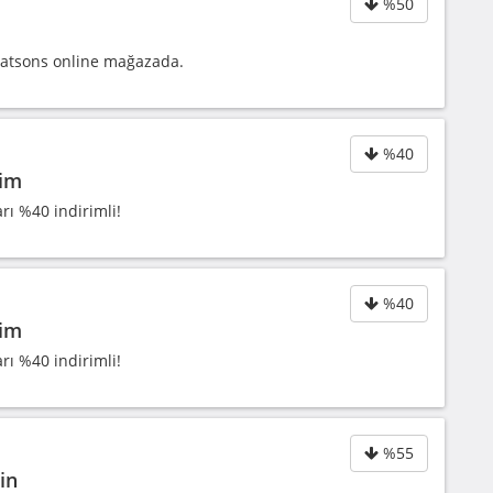
%50
Watsons online mağazada.
%40
rim
rı %40 indirimli!
%40
rim
rı %40 indirimli!
%55
in