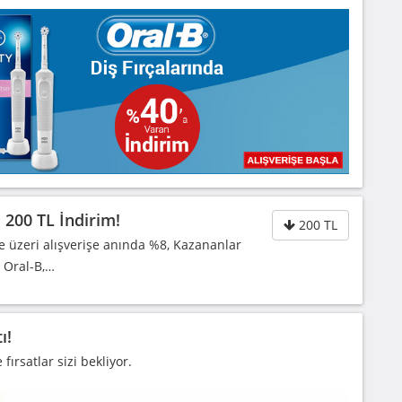
 200 TL İndirim!
200 TL
e üzeri alışverişe anında %8, Kazananlar
 Oral-B,…
ı!
ırsatlar sizi bekliyor.