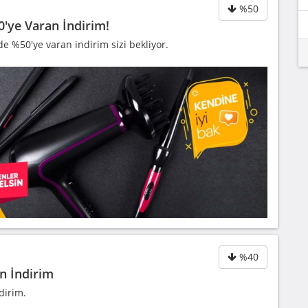
%50
0'ye Varan İndirim!
e %50'ye varan indirim sizi bekliyor.
%40
n İndirim
dirim.