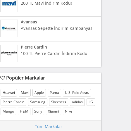
200 TL Mavi İndirim Kodu!
Avansas
Avansas Sepette İndirim Kampanyası
Pierre Cardin
100 TL Pierre Cardin İndirim Kodu
Popüler Markalar
Huawei
Mavi
Apple
Puma
U.S. Polo Assn.
Pierre Cardin
Samsung
Skechers
adidas
LG
Mango
H&M
Sony
Xiaomi
Nike
Tüm Markalar