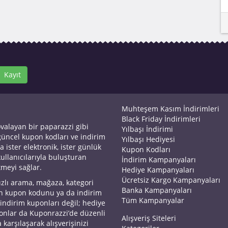
Kayıt
Muhteşem Kasım İndirimleri
Black Friday İndirimleri
ovalayan bir paparazzi gibi
Yılbaşı İndirimi
 güncel kupon kodları ve indirim
Yılbaşı Hediyesi
a ister elektronik, ister günlük
Kupon Kodları
kullanıcılarıyla buluşturan
İndirim Kampanyaları
tmeyi sağlar.
Hediye Kampanyaları
Ücretsiz Kargo Kampanyaları
ızlı arama, mağaza, kategori
Banka Kampanyaları
an kupon kodunu ya da indirim
Tüm Kampanyalar
 indirim kuponları değil; hediye
yonlar da Kuponrazzi’de düzenli
Alışveriş Siteleri
 karşılaşarak alışverişinizi