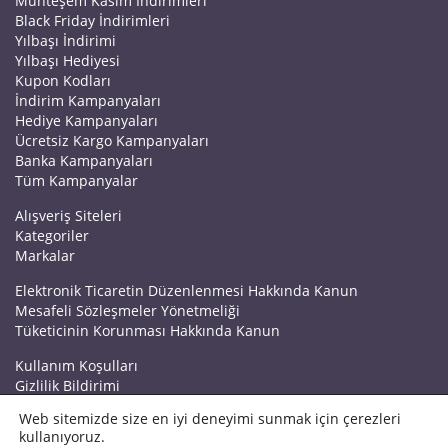
Muhteşem Kasım İndirimleri
Black Friday İndirimleri
Yılbaşı İndirimi
Yılbaşı Hediyesi
Kupon Kodları
İndirim Kampanyaları
Hediye Kampanyaları
Ücretsiz Kargo Kampanyaları
Banka Kampanyaları
Tüm Kampanyalar
Alışveriş Siteleri
Kategoriler
Markalar
Elektronik Ticaretin Düzenlenmesi Hakkında Kanun
Mesafeli Sözleşmeler Yönetmeliği
Tüketicinin Korunması Hakkında Kanun
Kullanım Koşulları
Gizlilik Bildirimi
Haberler
Web sitemizde size en iyi deneyimi sunmak için çerezleri
Kuponrazzi Blog
kullanıyoruz.
Mağaza Ekle