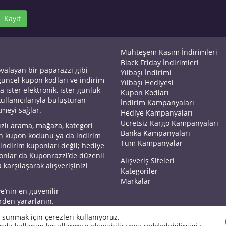
Kayıt
Muhteşem Kasım İndirimleri
Black Friday İndirimleri
ovalayan bir paparazzi gibi
Yılbaşı İndirimi
 güncel kupon kodları ve indirim
Yılbaşı Hediyesi
a ister elektronik, ister günlük
Kupon Kodları
kullanıcılarıyla buluşturan
İndirim Kampanyaları
tmeyi sağlar.
Hediye Kampanyaları
Ücretsiz Kargo Kampanyaları
ızlı arama, mağaza, kategori
Banka Kampanyaları
an kupon kodunu ya da indirim
Tüm Kampanyalar
 indirim kuponları değil; hediye
yonlar da Kuponrazzi’de düzenli
Alışveriş Siteleri
 karşılaşarak alışverişinizi
Kategoriler
Markalar
ye’nin en güvenilir
rden yararlanın.
 sunmak için çerezleri kullanıyoruz.