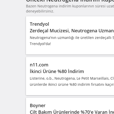
Bazen Neutrogena indirim kuponlarının süresi uzatı
deneyebilirsiniz.
Trendyol
Zerdeçal Mucizesi, Neutrogena Uzmanl
Neutrogena'nın uzmanlığı ile üretilen zerdeçallı S
Trendyol'da!
n11.com
İkinci Ürüne %80 İndirim
Listerine, o.b., Neutrogena, Le Petit Marseillais,
ürünlerde ikinci ürüne %80 indirim fırsatını kaçı
Boyner
Cilt Bakım Ürünlerinde %70'e Varan İn