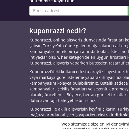
Bültenimize Kayıt Olun
kuponrazzi nedir?
Kuponrazzi, online alışveriş dünyasında fırsatları k
çalışır, Türkiye’nin önde gelen mağazalarına ait en
kampanyalarını tek bir çatı altında toplar. İster mod
ihtiyaçlar olsun, her kategoride en uygun fırsatları 
Kuponrazzi, alışveriş yaparken bütçeden tasarruf e
Kuponrazzi’deki kullanıcı dostu arayüz sayesinde, h
veya markaya göre listeleme yaparak ihtiyacınız ol
kampanyasını kolayca bulabilirsiniz. Üstelik sadece
kampanyaları, çekiliş fırsatları ve sezonluk promos
olarak güncellenir. Böylece, her an güncel fırsatlarla
daha avantajlı hale getirebilirsiniz.
Kuponrazzi ile akıllı alışverişin keyfini çıkarın, Türki
mağazalarından alışveriş yaparken ekstra indirimle
© 2026 Kuponrazzi
Web sitemizde size en iyi deneyimi