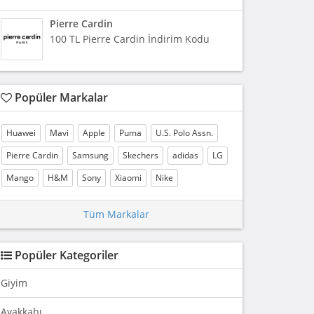
Pierre Cardin
100 TL Pierre Cardin İndirim Kodu
Popüler Markalar
Huawei
Mavi
Apple
Puma
U.S. Polo Assn.
Pierre Cardin
Samsung
Skechers
adidas
LG
Mango
H&M
Sony
Xiaomi
Nike
Tüm Markalar
Popüler Kategoriler
Giyim
Ayakkabı