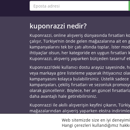
kuponrazzi nedir?
Kuponrazzi, online alışveriş dünyasında fırsatları k
çalışır, Türkiye’nin önde gelen mağazalarına ait en
kampanyalarını tek bir çatı altında toplar. İster mod
ihtiyaçlar olsun, her kategoride en uygun fırsatları 
Kuponrazzi, alışveriş yaparken bütçeden tasarruf e
Kuponrazzi’deki kullanıcı dostu arayüz sayesinde, h
veya markaya göre listeleme yaparak ihtiyacınız ol
kampanyasını kolayca bulabilirsiniz. Üstelik sadece
kampanyaları, çekiliş fırsatları ve sezonluk promos
olarak güncellenir. Böylece, her an güncel fırsatlarla
daha avantajlı hale getirebilirsiniz.
Kuponrazzi ile akıllı alışverişin keyfini çıkarın, Türki
mağazalarından alışveriş yaparken ekstra indirimle
© 2026 Kuponrazzi
Web sitemizde size en iyi deneyimi
Hangi çerezleri kullandığımız hakkı