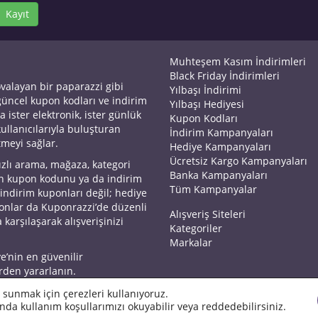
Kayıt
Muhteşem Kasım İndirimleri
Black Friday İndirimleri
ovalayan bir paparazzi gibi
Yılbaşı İndirimi
 güncel kupon kodları ve indirim
Yılbaşı Hediyesi
a ister elektronik, ister günlük
Kupon Kodları
kullanıcılarıyla buluşturan
İndirim Kampanyaları
tmeyi sağlar.
Hediye Kampanyaları
Ücretsiz Kargo Kampanyaları
ızlı arama, mağaza, kategori
Banka Kampanyaları
an kupon kodunu ya da indirim
Tüm Kampanyalar
 indirim kuponları değil; hediye
yonlar da Kuponrazzi’de düzenli
Alışveriş Siteleri
 karşılaşarak alışverişinizi
Kategoriler
Markalar
ye’nin en güvenilir
rden yararlanın.
 sunmak için çerezleri kullanıyoruz.
nda kullanım koşullarımızı okuyabilir veya reddedebilirsiniz.