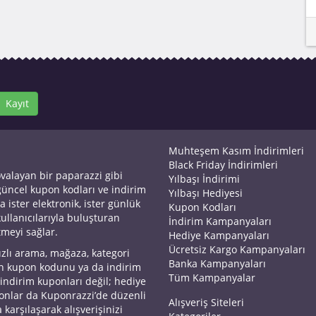
Kayıt
Muhteşem Kasım İndirimleri
Black Friday İndirimleri
ovalayan bir paparazzi gibi
Yılbaşı İndirimi
 güncel kupon kodları ve indirim
Yılbaşı Hediyesi
a ister elektronik, ister günlük
Kupon Kodları
kullanıcılarıyla buluşturan
İndirim Kampanyaları
tmeyi sağlar.
Hediye Kampanyaları
Ücretsiz Kargo Kampanyaları
ızlı arama, mağaza, kategori
Banka Kampanyaları
an kupon kodunu ya da indirim
Tüm Kampanyalar
 indirim kuponları değil; hediye
yonlar da Kuponrazzi’de düzenli
Alışveriş Siteleri
 karşılaşarak alışverişinizi