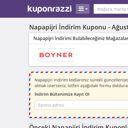
Napapijri İndirim Kuponu -
Ağus
Napapijri İndirimi Bulabileceğiniz Mağazala
Napapijri indirim kodlarımız sürekli güncelleni
olmak isterseniz, lütfen aşağıdaki formu doldura
İndirim Bültenimize Kayıt Ol
Önceki Napapijri İndirim Kuponl