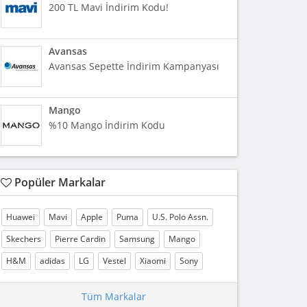
200 TL Mavi İndirim Kodu!
Avansas
Avansas Sepette İndirim Kampanyası
Mango
%10 Mango İndirim Kodu
Popüler Markalar
Huawei
Mavi
Apple
Puma
U.S. Polo Assn.
Skechers
Pierre Cardin
Samsung
Mango
H&M
adidas
LG
Vestel
Xiaomi
Sony
Tüm Markalar